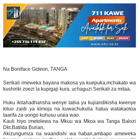
Na Boniface Gideon, TANGA
Serikali imeweka bayana makosa ya kuepuka,mchakato wa
kushiriki zoezi la kupigaji kura, uchaguzi Serikali za mitaa.
Huku ikitahadharisha wenye tabia ya kujiandikisha kwenye
kituo zaidi ya kimoja na kuwachukulia hatua watakaotoa
taarifa za uongo kuhusu uraia wao.
Kauli hiyo imetolewa na Mkuu wa Mkoa wa Tanga Balozi
Dkt.Batilda Burian,
Akizungumza na waandishi wa habari,ambapo ameweka