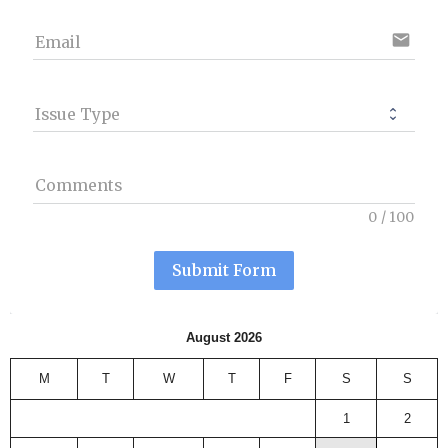
email
Email
Issue Type
Comments
0
/
100
Submit Form
August 2026
M
T
W
T
F
S
S
1
2