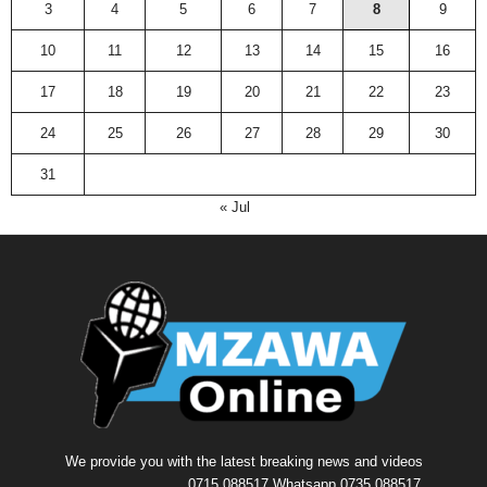
3
4
5
6
7
8
9
10
11
12
13
14
15
16
17
18
19
20
21
22
23
24
25
26
27
28
29
30
31
« Jul
We provide you with the latest breaking news and videos
........................... 0715 088517 Whatsapp 0735 088517