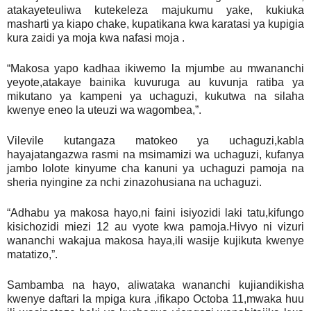
atakayeteuliwa kutekeleza majukumu yake, kukiuka
masharti ya kiapo chake, kupatikana kwa karatasi ya kupigia
kura zaidi ya moja kwa nafasi moja .
“Makosa yapo kadhaa ikiwemo la mjumbe au mwananchi
yeyote,atakaye bainika kuvuruga au kuvunja ratiba ya
mikutano ya kampeni ya uchaguzi, kukutwa na silaha
kwenye eneo la uteuzi wa wagombea,”.
Vilevile kutangaza matokeo ya uchaguzi,kabla
hayajatangazwa rasmi na msimamizi wa uchaguzi, kufanya
jambo lolote kinyume cha kanuni ya uchaguzi pamoja na
sheria nyingine za nchi zinazohusiana na uchaguzi.
“Adhabu ya makosa hayo,ni faini isiyozidi laki tatu,kifungo
kisichozidi miezi 12 au vyote kwa pamoja.Hivyo ni vizuri
wananchi wakajua makosa haya,ili wasije kujikuta kwenye
matatizo,”.
Sambamba na hayo, aliwataka wananchi kujiandikisha
kwenye daftari la mpiga kura ,ifikapo Octoba 11,mwaka huu