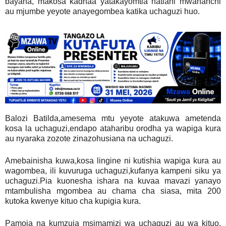
bayana, makosa kadhaa yatakayomtia hatiani mwananchi
au mjumbe yeyote anayegombea katika uchaguzi huo.
Balozi Batilda,amesema mtu yeyote atakuwa ametenda
kosa la uchaguzi,endapo ataharibu orodha ya wapiga kura
au nyaraka zozote zinazohusiana na uchaguzi.
Amebainisha kuwa,kosa lingine ni kutishia wapiga kura au
wagombea, ili kuvuruga uchaguzi,kufanya kampeni siku ya
uchaguzi.Pia kuonesha ishara na kuvaa mavazi yanayo
mtambulisha mgombea au chama cha siasa, mita 200
kutoka kwenye kituo cha kupigia kura.
Pamoja na kumzuia msimamizi wa uchaguzi au wa kituo,