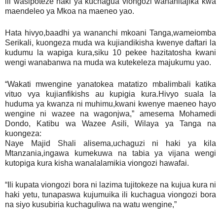
ili wasipoteze haki ya kuchagua viongozi wanahitajika kwa
maendeleo ya Mkoa na maeneo yao.
Hata hivyo,baadhi ya wananchi mkoani Tanga,wameiomba
Serikali, kuongeza muda wa kujiandikisha kwenye daftari la
kudumu la wapiga kura,siku 10 pekee hazitatosha kwani
wengi wanabanwa na muda wa kutekeleza majukumu yao.
“Wakati mwengine yanatokea matatizo mbalimbali katika
vituo vya kujianfikishs au kupigia kura.Hivyo suala la
huduma ya kwanza ni muhimu,kwani kwenye maeneo hayo
wengine ni wazee na wagonjwa,” amesema Mohamedi
Dondo, Katibu wa Wazee Asili, Wilaya ya Tanga na
kuongeza:
Naye Majid Shali alisema,uchaguzi ni haki ya kila
Mtanzania,ingawa kumekuwa na tabia ya vijana wengi
kutopiga kura kisha wanalalamikia viongozi hawafai.
“Ili kupata viongozi bora ni lazima tujitokeze na kujua kura ni
haki yetu, tunapaswa kujumuika ili kuchagua viongozi bora
na siyo kusubiria kuchaguliwa na watu wengine,”