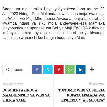
Baada ya malalamiko haya yaliyotoleea jana tarehe 29
Jan,2023 Ndugu Paul Makonda aliwasiliana moja kwa moja
na Waziri wa Maji Mhe Jumaa Aweso ambaye alitoa ahadi
kwamba ndani ya siku moja angewaelekeza Mamlaka
inayohusika na upangaji wa Bei ya Maji EWURA kufika na
kufanya tathmini upya na kuja na ushauri juu ya kiwango
sahihi cha wananchi kuchangia huduma ya Maji.
Share
Previous article
Next article
DC MGENI AZINDUA
TUITUMIE WIKI YA SHERIA
MAADHIMISHO YA WIKI YA
KUPATA MSAADA WA
SHERIA SAME
KISHERIA ” JAJI MTULYA”