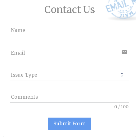
Contact Us
Name
email
Email
Issue Type
Comments
0
/
100
Submit Form