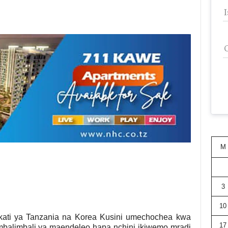
M
3
10
 kati ya Tanzania na Korea Kusini umechochea kwa
17
 mbalimbali ya maendeleo hapa nchini ikiwemo mradi