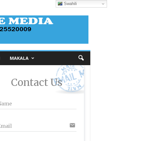
Swahili
I
MAKALA
Contact Us
Name
email
Email