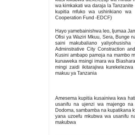
wa kimkakati wa daraja la Tanzanite 
kupitia mfuko wa ushirikiano wa
Cooperation Fund -EDCF)
Hayo yamebainishwa leo, Ijumaa Janu
Ofisi ya Waziri Mkuu, Sera, Bunge n
saini makubaliano yaliyohusisha
Adminstrative City Constraction an
Kusini ambapo pamoja na mambo m
kunaweka msingi imara wa Biashara 
mingi zaidi ikitarajiwa kurekelez
makuu ya Tanzania
Amesema kupitia kusainiwa kwa hati 
usanifu na ujenzi wa majengo na
Dodoma, sambamba na kupatikana kw
yana uzoefu mkubwa wa usanifu na 
makubwa