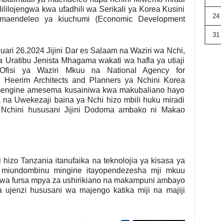
lililojengwa kwa ufadhili wa Serikali ya Korea Kusini
24
 maendeleo ya kiuchumi (Economic Development
31
ari 26.2024 Jijini Dar es Salaam na Waziri wa Nchi,
a Uratibu Jenista Mhagama wakati wa hafla ya utiaji
 Ofisi ya Waziri Mkuu na National Agency for
d Heerim Architects and Planners ya Nchini Korea
engine amesema kusainiwa kwa makubaliano hayo
na Uwekezaji baina ya Nchi hizo mbili huku miradi
wa Nchini hususani Jijini Dodoma ambako ni Makao
hizo Tanzania itanufaika na teknolojia ya kisasa ya
 miundombinu mingine itayopendezesha mji mkuu
a fursa mpya za ushirikiano na makampuni ambayo
ujenzi hususani wa majengo katika miji na majiji