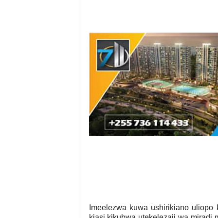
Imeelezwa kuwa ushirikiano uliopo
kiasi kikubwa utekelezaji wa miradi