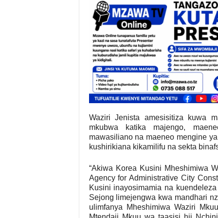
Waziri Jenista amesisitiza kuwa m
mkubwa katika majengo, maene
mawasiliano na maeneo mengine ya kuv
kushirikiana kikamilifu na sekta binaf
“Akiwa Korea Kusini Mheshimiwa Waz
Agency for Administrative City Constr
Kusini inayosimamia na kuendeleza uj
Sejong limejengwa kwa mandhari nzu
ulimfanya Mheshimiwa Waziri Mkuu
Mtendaji Mkuu wa taasisi hii Nchin