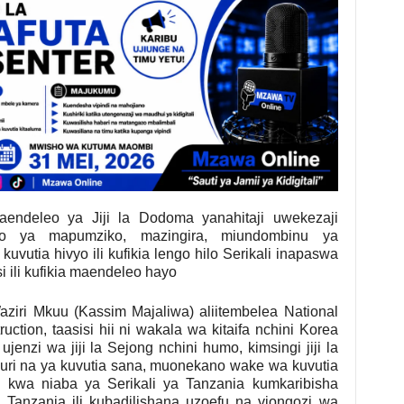
aendeleo ya Jiji la Dodoma yanahitaji uwekezaji
o ya mapumziko, mazingira, miundombinu ya
utia hivyo ili kufikia lengo hilo Serikali inapaswa
si ili kufikia maendeleo hayo
iri Mkuu (Kassim Majaliwa) aliitembelea National
uction, taasisi hii ni wakala wa kitaifa nchini Korea
enzi wa jiji la Sejong nchini humo, kimsingi jiji la
ri na ya kuvutia sana, muonekano wake wa kuvutia
 kwa niaba ya Serikali ya Tanzania kumkaribisha
i Tanzania ili kubadilishana uzoefu na viongozi wa