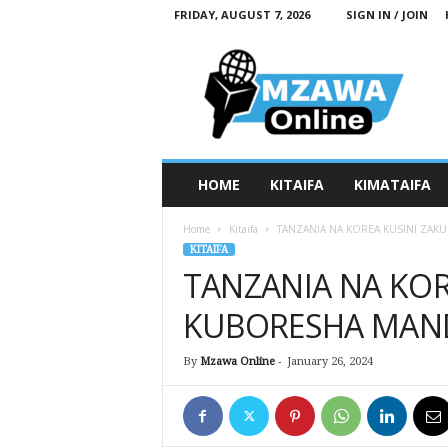
FRIDAY, AUGUST 7, 2026
SIGN IN / JOIN
M
z
a
w
a
O
n
HOME
KITAIFA
KIMATAIFA
l
i
Home
Kitaifa
TANZANIA NA KOREA KUSINI ZAKU
n
KITAIFA
e
TANZANIA NA KOR
KUBORESHA MANDH
By
Mzawa Online
-
January 26, 2024