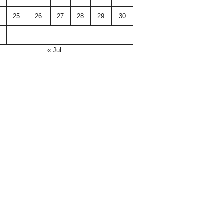
25
26
27
28
29
30
« Jul