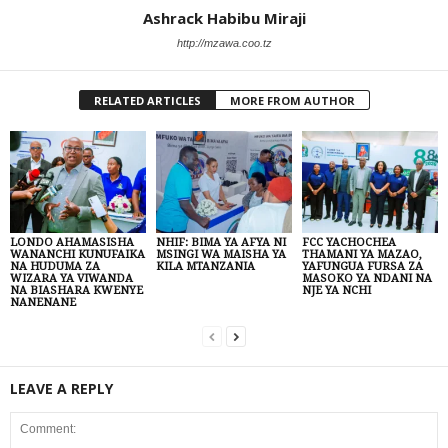
Ashrack Habibu Miraji
http://mzawa.coo.tz
RELATED ARTICLES
MORE FROM AUTHOR
LONDO AHAMASISHA
NHIF: BIMA YA AFYA NI
FCC YACHOCHEA
WANANCHI KUNUFAIKA
MSINGI WA MAISHA YA
THAMANI YA MAZAO,
NA HUDUMA ZA
KILA MTANZANIA
YAFUNGUA FURSA ZA
WIZARA YA VIWANDA
MASOKO YA NDANI NA
NA BIASHARA KWENYE
NJE YA NCHI
NANENANE
LEAVE A REPLY