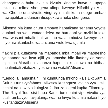
changamoto huku akitaja kivutio kingine kuwa ni upepo
mkali na mlima shengena uliopo kwenye Hifadhi ya Msitu
wa Chome una vivutio vingi vya utalii kuna ndege ambao
hawapatikana duniani ilisopokuwa huko shengena.
Alisema pia kuna chura ambaye hapatikana sehemu yoyote
duniani na watu wataendelea na burudani ya mziki kutoka
kwa wasani mbalimbali ambao watatumbuiza kwenye siku
hiyo niwakaribishe watanzania wote kwa ujumla
“lakini pia kutakuwa na mabanda mbalimbali ya maonesho
yataaandaliwa kwa ajili ya tamasha hilo litafanyikia same
mjini na Marathon zitaanza hapo na kutakuwa na bidhaa
mbalimbali zitakazonyeshwa na watalii”Alisema
“Lengo la Tamasha hili ni kumuunga mkono Rais Dkt Samia
Suluhu tunavyofahamu aliweza kutangaza vivutio vya utalii
nchini na kuweza kuingiza fedha za kigeni kupita Filamu ya
The Rayal Tour sisi hapa Same tumebaini vipo vivutio vya
utalii ambavyo havijatangazwa na hivyo kutumia nafasi hiyo
kuzitangaza”Alisema