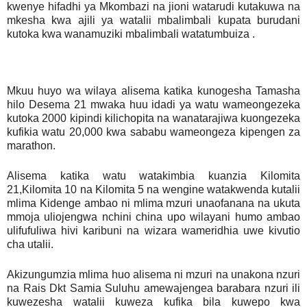
kwenye hifadhi ya Mkombazi na jioni watarudi kutakuwa na
mkesha kwa ajili ya watalii mbalimbali kupata burudani
kutoka kwa wanamuziki mbalimbali watatumbuiza .
Mkuu huyo wa wilaya alisema katika kunogesha Tamasha
hilo Desema 21 mwaka huu idadi ya watu wameongezeka
kutoka 2000 kipindi kilichopita na wanatarajiwa kuongezeka
kufikia watu 20,000 kwa sababu wameongeza kipengen za
marathon.
Alisema katika watu watakimbia kuanzia Kilomita
21,Kilomita 10 na Kilomita 5 na wengine watakwenda kutalii
mlima Kidenge ambao ni mlima mzuri unaofanana na ukuta
mmoja uliojengwa nchini china upo wilayani humo ambao
ulifufuliwa hivi karibuni na wizara wameridhia uwe kivutio
cha utalii.
Akizungumzia mlima huo alisema ni mzuri na unakona nzuri
na Rais Dkt Samia Suluhu amewajengea barabara nzuri ili
kuwezesha watalii kuweza kufika bila kuwepo kwa