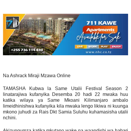
Na Ashrack Miraji Mzawa Online
TAMASHA Kubwa la Same Utalii Festival Season 2
linatarajiwa kufanyika Desemba 20 hadi 22 mwaka huu
katika wilaya ya Same Mkoani Kilimanjaro ambalo
limeidhinishwa kufanyika kila mwaka lengo likiwa ni kuunga
mkono juhudi za Rais Dkt Samia Suluhu kuhamasisha utalii
nchini.
Akizungumza katika mkutano wake na waandishi wa habari