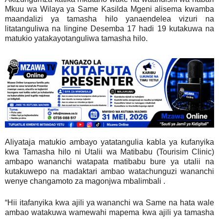
Mkuu wa Wilaya ya Same Kasilda Mgeni alisema kwamba
maandalizi ya tamasha hilo yanaendelea vizuri na
litatanguliwa na lingine Desemba 17 hadi 19 kutakuwa na
matukio yatakayotanguliwa tamasha hilo.
Aliyataja matukio ambayo yatatangulia kabla ya kufanyika
kwa Tamasha hilo ni Utalii wa Matibabu (Tourisim Clinic)
ambapo wananchi watapata matibabu bure ya utalii na
kutakuwepo na madaktari ambao watachunguzi wananchi
wenye changamoto za magonjwa mbalimbali .
“Hii itafanyika kwa ajili ya wananchi wa Same na hata wale
ambao watakuwa wamewahi mapema kwa ajili ya tamasha