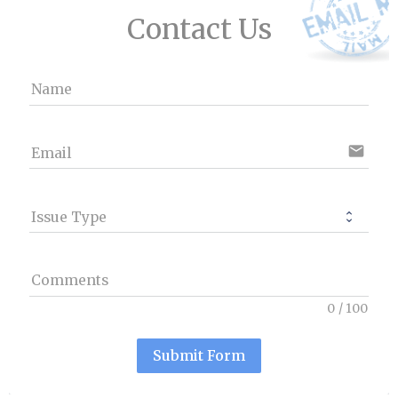
Contact Us
Name
email
Email
Issue Type
Comments
0
/
100
Submit Form