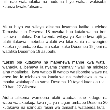
hili nao watanufaika na huduma hiyo wakati wakisubiri
kuanza kwake”alisema
Mkuu huyo wa wilaya alisema kwamba katika kuelekea
Tamasha hilo Desema 18 mwaka huu kutakuwa na treni
itakuwa inatokea Dar kwenda wilaya ya Same kwa ajili ya
utalii itakuwa imebeba watalii wa kitanzania na wengine
kutoka nje ambapo itaanza safari zake Desemba 18 jioni na
watafika Desemba 19 asubuhi.
“Lakini pia kutakuwa na mabehewa manne kwa watalii
wanaokuja ,behewa la nyama choma,vinjwaji na michezo
aina mbalimbali kwa watoto ili watoto wasiboreke wawe na
eneo lao la michezo na kutakuwa na mabehewa la mziki
mpaka watakapofika same Desema 19 tayari kuanzia utalii
20 hadi 22”Alisema
Aidha alisema wameona utalii waubadilishe kidogo na
wapo watakaokuja kwa njia ya magari ambapo Desema 20
kutakuwa na uzinduzi rasmi wa tamasha wataenda kutalii