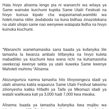
Hata hivyo alisema lengo pia ni wananchi wa wilaya ya
Same wainuke kuichumi kupitia Same Utalii Festivali na
hivyo kuinua kipato cha wajasiriamali,wamiliki wa
hoteli,mama ntilie ,bodaboda na kuna bidhaa zinazotokana
na utalii uliopo same nao wenyewe watapata fedha na hivyo
kuinuka kiuchumi.
“Wananchi wamehamasika sana baada ya kufanyika lile
tamasha la kwanza ambalo lilifanyika na hivyo kuleta
mabadiliko ya kiuchumi kwa wana nchi na kuhamasisha
uwekezaji kwenye sekta ya utalii kuweka Same kwenye
Mahoteli muhimu “Alisema
Akizungumza namna tamasha hilo lilivyoongeza idadi ya
utalii alisema kabla wajaanza Same Utalii Festival takwimu
zilionyesha katika Hifadhi ya Taifa ya Mkomazi idadi ya
watalii walikuwa kati ya 3,000 hadi 7,000 kwa mwaka.
Alisema baada ya tamasha kufanyika kwa mujibu wa