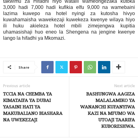
takwimu za Hifadhi hiyo watalii wameongezaka kutoka
3,000 hadi 7,000 hadi kufikia elfu 9,000 na wamebaini
lazima kuwepo na hotel nyingi za kutosha hivyo
kuwahamaisha wawekezaji kuwekeza kwenye wilaya hiyo
ili huku akieleza hotel mbili zimejengwa kupitia
uhamasishaji huo eneo la Shengena na jengine kwenye
lango la hifadhi ya Mkomazi.
Share
Previous article
Next article
TCCIA NA CHEMBA YA
BASHUNGWA AAGIZA
KIMATAIFA YA DUBAI
MALALAMIKO YA
YASAINI HATI YA
WANANCHI KUFANYIWA
MAKUBALIANO BIASHARA
KAZI NA MFUMO WA
NA UWEKEZAJI
UTOAJI TAARIFA
KUBORESHWA.