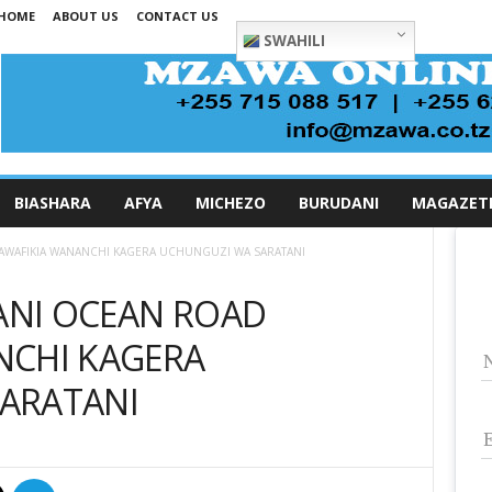
HOME
ABOUT US
CONTACT US
SWAHILI
BIASHARA
AFYA
MICHEZO
BURUDANI
MAGAZET
 YAWAFIKIA WANANCHI KAGERA UCHUNGUZI WA SARATANI
TANI OCEAN ROAD
NCHI KAGERA
ARATANI