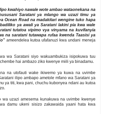
alipo kwahiyo nawale wote ambao wataonekana na
i hususani Saratani ya mlango wa uzazi timu ya
 ya Ocean Road na madakitari wengine tuko hapa
adiliko ya awali ya Saratani lakini pia kwa wale
ratani tutatoa vipimo vya vinyama na kuvifanyia
a na saratani tutawapa rufaa kwenda Taasisi ya
do”
ameendelea kutoa ufafanuzi kwa undani meneja
wa wa Saratani siyo wakuambukiza isipokuwa tuu
chembe hai ambazo ziko kwenye miili ya binadamu.
ngana na utofauti wake ikiwemo ya kuwa na uvimbe
aratani ilipo ambapo ametole mfano wa Saratani ya
emu ya titi, kwa pani, chuchu kubonyea ndani au kutoa
zo.
o wa uzazi amesema kunakuwa na uvimbe kwenye
wa damu ukeni sisizo zakawaida yaani hata kwa