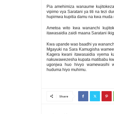
Pia amehimiza wanaume kujitokeza
vipimo vya Saratani ya titi na tezi 
hupimwa kupitia damu na kwa muda 
Ametoa wito kwa wananchi kujito
itawasaidia zaidi maana Saratani iki
Kwa upande wao baadhi ya wananchi
Mgayuki na Sara Kamugisha wameel
Kagera kwani itawasaidia vyema ka
nakuwawezesha kupata matibabu kwa
ugonjwa huo hivyo wamewasihi w
huduma hiyo muhimu.
Share