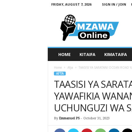
FRIDAY, AUGUST 7, 2026
SIGN IN / JOIN
M
z
a
w
a
O
n
HOME
KITAIFA
KIMATAIFA
l
i
Home
Afya
TAASISI YA SARATANI OCEAN ROAD
n
AFYA
e
TAASISI YA SARA
YAWAFIKIA WANA
UCHUNGUZI WA S
By
Emmanuel PS
-
October 31, 2023