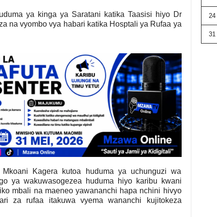
uma ya kinga ya Saratani katika Taasisi hiyo Dr
24
 na vyombo vya habari katika Hosptali ya Rufaa ya
31
Mkoani Kagera kutoa huduma ya uchunguzi wa
go ya wakuwasogezea huduma hiyo karibu kwani
ko mbali na maeneo yawananchi hapa nchini hivyo
tari za rufaa itakuwa vyema wananchi kujitokeza