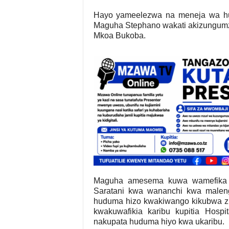
Hayo yameelezwa na meneja wa hud
Maguha Stephano wakati akizungumza
Mkoa Bukoba.
Maguha amesema kuwa wamefika 
Saratani kwa wananchi kwa malen
huduma hizo kwakiwango kikubwa zi
kwakuwafikia karibu kupitia Hospi
nakupata huduma hiyo kwa ukaribu.