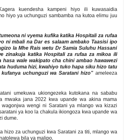
agera kuendesha kampeni hiyo ili kuwasaidia
o hiyo ya uchunguzi sambamba na kutoa elimu juu
umeona ni vyema kufika katika Hospitali za rufaa
 ni mbali na Dar es salaam ambako Taasisi ipo
iagizo la Mhe Rais wetu Dr Samia Suluhu Hassani
 zinakuja katika Hospitali za rufaa za mikoa ili
 hasa wale wakipato cha chini ambao hawawezi
pata huduma hizi, kwahiyo tuko hapa siku hizo tatu
a kufanya uchunguzi wa Saratani hizo”
ameleeza
atani umekuwa ukiongezeka kutokana na sababu
za mwaka jana 2022 kwa upande wa akina mama
 wagonjwa wengi ni Saratani ya mlango wa kizazi
u saratani ya koo la chakula ikiongoza kwa upande wa
zi dume.
izo za uchunguzi kwa Saratani za titi, mlango wa
inatolewa bila ya malipo.