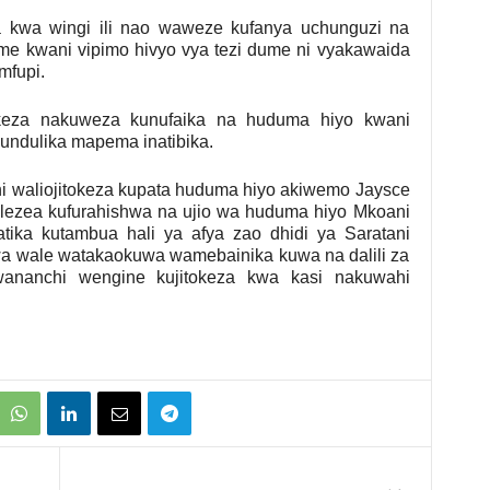
 kwa wingi ili nao waweze kufanya uchunguzi na
dume kwani vipimo hivyo vya tezi dume ni vyakawaida
mfupi.
keza nakuweza kunufaika na huduma hiyo kwani
gundulika mapema inatibika.
 waliojitokeza kupata huduma hiyo akiwemo Jaysce
ezea kufurahishwa na ujio wa huduma hiyo Mkoani
tika kutambua hali ya afya zao dhidi ya Saratani
 wale watakaokuwa wamebainika kuwa na dalili za
ananchi wengine kujitokeza kwa kasi nakuwahi