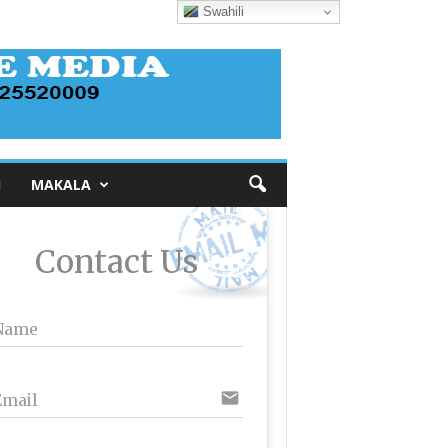
Swahili
I
MAKALA
Contact Us
Name
email
Email