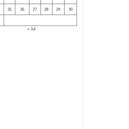
25
26
27
28
29
30
« Jul