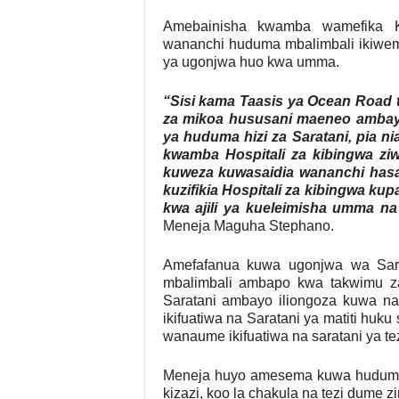
Amebainisha kwamba wamefika K
wananchi huduma mbalimbali ikiwem
ya ugonjwa huo kwa umma.
“Sisi kama Taasis ya Ocean Road t
za mikoa hususani maeneo ambayo
ya huduma hizi za Saratani, pia n
kwamba Hospitali za kibingwa ziwe
kuweza kuwasaidia wananchi hasa
kuzifikia Hospitali za kibingwa ku
kwa ajili ya kueleimisha umma n
Meneja Maguha Stephano.
Amefafanua kuwa ugonjwa wa Sar
mbalimbali ambapo kwa takwimu 
Saratani ambayo iliongoza kuwa na
ikifuatiwa na Saratani ya matiti huk
wanaume ikifuatiwa na saratani ya te
Meneja huyo amesema kuwa huduma h
kizazi, koo la chakula na tezi dume z