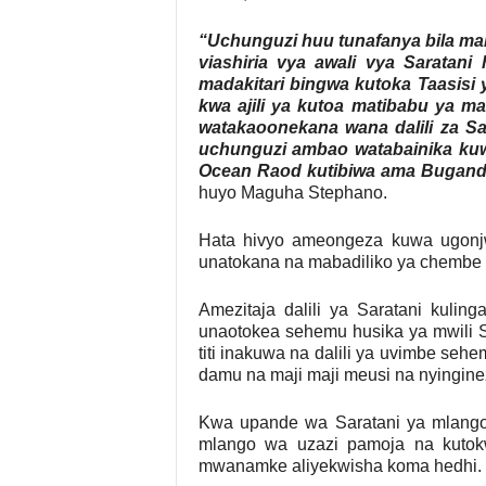
“Uchunguzi huu tunafanya bila m
viashiria vya awali vya Saratan
madakitari bingwa kutoka Taasisi
kwa ajili ya kutoa matibabu ya mab
watakaoonekana wana dalili za Sa
uchunguzi ambao watabainika kuw
Ocean Raod kutibiwa ama Bugan
huyo Maguha Stephano.
Hata hivyo ameongeza kuwa ugonj
unatokana na mabadiliko ya chembe 
Amezitaja dalili ya Saratani kuli
unaotokea sehemu husika ya mwili S
titi inakuwa na dalili ya uvimbe seh
damu na maji maji meusi na nyingine
Kwa upande wa Saratani ya mlang
mlango wa uzazi pamoja na kutok
mwanamke aliyekwisha koma hedhi.