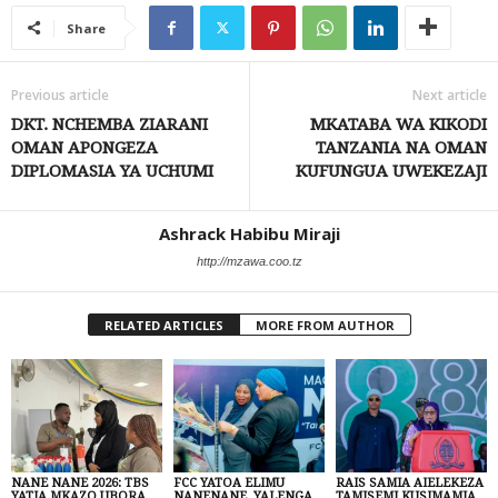
Share
Previous article
Next article
DKT. NCHEMBA ZIARANI
MKATABA WA KIKODI
OMAN APONGEZA
TANZANIA NA OMAN
DIPLOMASIA YA UCHUMI
KUFUNGUA UWEKEZAJI
Ashrack Habibu Miraji
http://mzawa.coo.tz
RELATED ARTICLES
MORE FROM AUTHOR
NANE NANE 2026: TBS
FCC YATOA ELIMU
RAIS SAMIA AIELEKEZA
YATIA MKAZO UBORA
NANENANE, YALENGA
TAMISEMI KUSIMAMIA