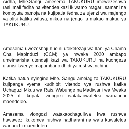
Aidha, Mhe.Sangu amesema TAKUKURU imewezeshwa
rasilimali fedha na vitendea kazi ikiwamo magari, samani na
kompyuta pamoja na kujipatia fedha za ujenzi wa majengo
ya ofisi katika wilaya, mikoa na jengo la makao makuu ya
TAKUKURU.
Amesema uwezeshaji huo ni utekelezaji wa Ilani ya Chama
Cha Mapinduzi (CCM) ya mwaka 2020 ambapo
umeimarisha utendaji kazi wa TAKUKURU na kuongeza
ufanisi kwenye mapambano dhidi ya rushwa nchini.
Katika hatua nyingine Mhe. Sangu ameiagiza TAKUKURU
kujipanga vyema kudhibiti vitendo vya rushwa katika
Uchaguzi Mkuu wa Rais, Wabunge na Madiwani wa Mwaka
2025 ili kupata viongozi watakaowaletea wananchi
maendeleo.
Amesema viongozi watakaochaguliwa kwa rushwa
hawawezi kukemea rushwa hadharani na wala kuwaletea
wananchi maendeleo