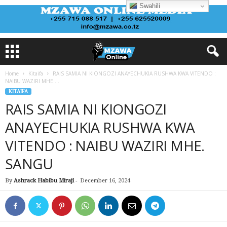
Swahili
Home
Kitaifa
RAIS SAMIA NI KIONGOZI ANAYECHUKIA RUSHWA KWA VITENDO :
NAIBU WAZIRI MHE....
KITAIFA
RAIS SAMIA NI KIONGOZI
ANAYECHUKIA RUSHWA KWA
VITENDO : NAIBU WAZIRI MHE.
SANGU
By
Ashrack Habibu Miraji
-
December 16, 2024