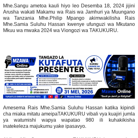
Mhe.Sangu ametoa kauli hiyo leo Desemba 18, 2024 jijini
Arusha wakati Makamu wa Rais wa Jamhuri ya Muungano
wa Tanzania Mhe.Philip Mpango akimwakilisha Rais
Mhe.Samia Suluhu Hassan kwenye ufunguzi wa Mkutano
Mkuu wa mwaka 2024 wa Viongozi wa TAKUKURU.
Amesema Rais Mhe.Samia Suluhu Hassan katika kipindi
cha miaka mitatu ameipaTAKUKURU vibali vya kuajiri jumla
ya watumishi wapya wapatao 980 ili kuhakikisha
inatekeleza majukumu yake ipasavyo.