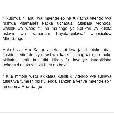
” Rushwa ni adui wa maendeleo na tukiacha vitendo vya
rushwa vitamalaki katika uchaguzi tutapata viongozi
wasiokuwa waadilifu na malengo ya Serikali ya kuleta
ustawi wa wananchi hayatafanikiwa” amesisitiza
Mhe.Sangu
Hata hivyo Mhe.Sangu ametoa rai kwa jamii kutokukubali
kushiriki vitendo vya rushwa katika uchaguzi ujao huku
akiitaka jamii kushiriki kikamilifu kwenye kufanikisha
uchaguzi unakuwa wa huru na haki.
” Kila mmoja wetu akikataa kushiriki vitendo vya rushwa
tutakuwa tumeshiriki kuijenga Tanzania yenye maendeleo ”
amesema Mhe.Sangu