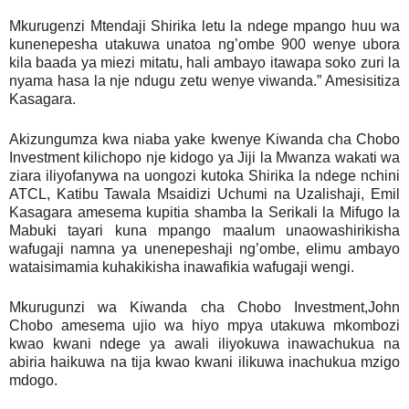
Mkurugenzi Mtendaji Shirika letu la ndege mpango huu wa
kunenepesha utakuwa unatoa ng’ombe 900 wenye ubora
kila baada ya miezi mitatu, hali ambayo itawapa soko zuri la
nyama hasa la nje ndugu zetu wenye viwanda.” Amesisitiza
Kasagara.
Akizungumza kwa niaba yake kwenye Kiwanda cha Chobo
Investment kilichopo nje kidogo ya Jiji la Mwanza wakati wa
ziara iliyofanywa na uongozi kutoka Shirika la ndege nchini
ATCL, Katibu Tawala Msaidizi Uchumi na Uzalishaji, Emil
Kasagara amesema kupitia shamba la Serikali la Mifugo la
Mabuki tayari kuna mpango maalum unaowashirikisha
wafugaji namna ya unenepeshaji ng’ombe, elimu ambayo
wataisimamia kuhakikisha inawafikia wafugaji wengi.
Mkurugunzi wa Kiwanda cha Chobo Investment,John
Chobo amesema ujio wa hiyo mpya utakuwa mkombozi
kwao kwani ndege ya awali iliyokuwa inawachukua na
abiria haikuwa na tija kwao kwani ilikuwa inachukua mzigo
mdogo.