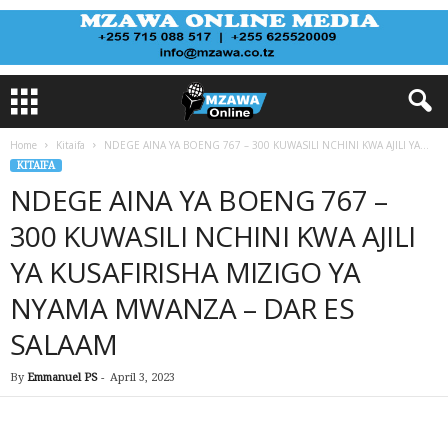
Home
Kitaifa
NDEGE AINA YA BOENG 767 – 300 KUWASILI NCHINI KWA AJILI YA...
KITAIFA
NDEGE AINA YA BOENG 767 –
300 KUWASILI NCHINI KWA AJILI
YA KUSAFIRISHA MIZIGO YA
NYAMA MWANZA – DAR ES
SALAAM
By
Emmanuel PS
-
April 3, 2023