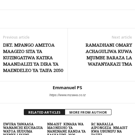
Share
Previous article
Next article
DKT. MPANGO AMETOA
RAMADHANI OMARY
MAAGIZO SITA YA
ACHAGULIWA KUWA
KUZINGATIWA KATIKA
MJUMBE BARAZA LA
MAANDALIZI YA DIRA YA
WAFANYAKAZI TMA
MAENDELEO YA TAIFA 2050
Emmanuel PS
https://www.mzawa.co.tz
RELATED ARTICLES
MORE FROM AUTHOR
EWURA YAWAASA
NM-AIST KINARA WA
RC MAKALLA
WANANCHI KUCHAGUA
MAONESHO YA
AIPONGEZA NM-AIST
WATOA HUDUMA
NANENANE KANDA YA
KWA UBUNIFU NA