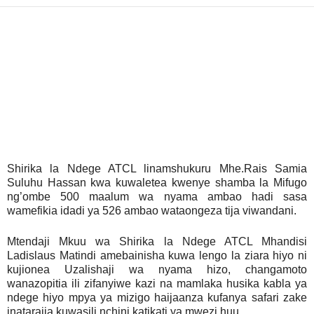
Shirika la Ndege ATCL linamshukuru Mhe.Rais Samia
Suluhu Hassan kwa kuwaletea kwenye shamba la Mifugo
ng’ombe 500 maalum wa nyama ambao hadi sasa
wamefikia idadi ya 526 ambao wataongeza tija viwandani.
Mtendaji Mkuu wa Shirika la Ndege ATCL Mhandisi
Ladislaus Matindi amebainisha kuwa lengo la ziara hiyo ni
kujionea Uzalishaji wa nyama hizo, changamoto
wanazopitia ili zifanyiwe kazi na mamlaka husika kabla ya
ndege hiyo mpya ya mizigo haijaanza kufanya safari zake
inatarajia kuwasili nchini katikati ya mwezi huu.