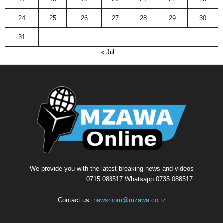
24
25
26
27
28
29
30
31
« Jul
We provide you with the latest breaking news and videos
........................... 0715 088517 Whatsapp 0735 088517
Contact us:
newsroom@mzawa.co.tz