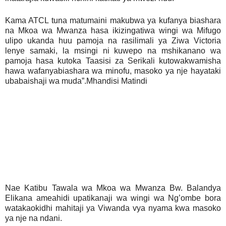
Kama ATCL tuna matumaini makubwa ya kufanya biashara
na Mkoa wa Mwanza hasa ikizingatiwa wingi wa Mifugo
ulipo ukanda huu pamoja na rasilimali ya Ziwa Victoria
lenye samaki, la msingi ni kuwepo na mshikanano wa
pamoja hasa kutoka Taasisi za Serikali kutowakwamisha
hawa wafanyabiashara wa minofu, masoko ya nje hayataki
ubabaishaji wa muda”.Mhandisi Matindi
Nae Katibu Tawala wa Mkoa wa Mwanza Bw. Balandya
Elikana ameahidi upatikanaji wa wingi wa Ng’ombe bora
watakaokidhi mahitaji ya Viwanda vya nyama kwa masoko
ya nje na ndani.