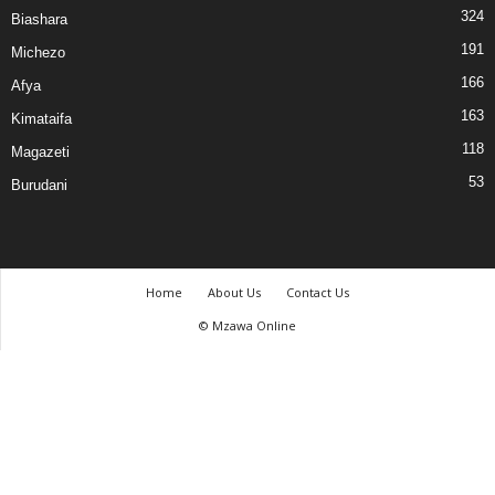
324
Biashara
191
Michezo
166
Afya
163
Kimataifa
118
Magazeti
53
Burudani
Home
About Us
Contact Us
© Mzawa Online