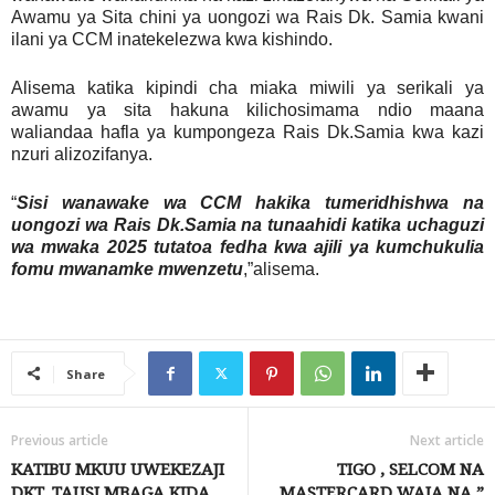
Awamu ya Sita chini ya uongozi wa Rais Dk. Samia kwani
ilani ya CCM inatekelezwa kwa kishindo.
Alisema katika kipindi cha miaka miwili ya serikali ya
awamu ya sita hakuna kilichosimama ndio maana
waliandaa hafla ya kumpongeza Rais Dk.Samia kwa kazi
nzuri alizozifanya.
“
Sisi wanawake wa CCM hakika tumeridhishwa na
uongozi wa Rais Dk.Samia na tunaahidi katika uchaguzi
wa mwaka 2025 tutatoa fedha kwa ajili ya kumchukulia
fomu mwanamke mwenzetu
,”alisema.
Share
Previous article
Next article
KATIBU MKUU UWEKEZAJI
TIGO , SELCOM NA
DKT. TAUSI MBAGA KIDA
MASTERCARD WAJA NA ”