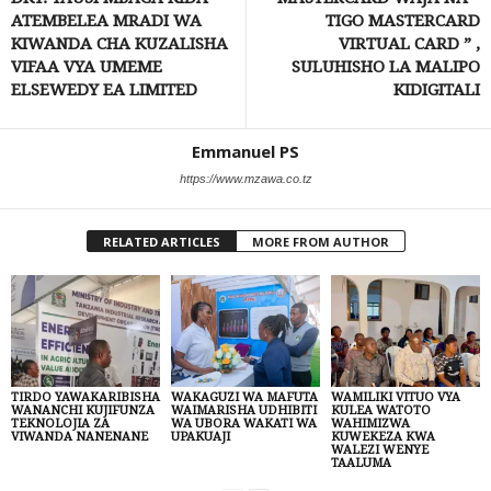
ATEMBELEA MRADI WA
TIGO MASTERCARD
KIWANDA CHA KUZALISHA
VIRTUAL CARD ” ,
VIFAA VYA UMEME
SULUHISHO LA MALIPO
ELSEWEDY EA LIMITED
KIDIGITALI
Emmanuel PS
https://www.mzawa.co.tz
RELATED ARTICLES
MORE FROM AUTHOR
TIRDO YAWAKARIBISHA
WAKAGUZI WA MAFUTA
WAMILIKI VITUO VYA
WANANCHI KUJIFUNZA
WAIMARISHA UDHIBITI
KULEA WATOTO
TEKNOLOJIA ZA
WA UBORA WAKATI WA
WAHIMIZWA
VIWANDA NANENANE
UPAKUAJI
KUWEKEZA KWA
WALEZI WENYE
TAALUMA