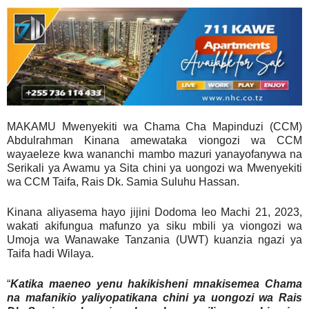
MAKAMU Mwenyekiti wa Chama Cha Mapinduzi (CCM)
Abdulrahman Kinana amewataka viongozi wa CCM
wayaeleze kwa wananchi mambo mazuri yanayofanywa na
Serikali ya Awamu ya Sita chini ya uongozi wa Mwenyekiti
wa CCM Taifa, Rais Dk. Samia Suluhu Hassan.
Kinana aliyasema hayo jijini Dodoma leo Machi 21, 2023,
wakati akifungua mafunzo ya siku mbili ya viongozi wa
Umoja wa Wanawake Tanzania (UWT) kuanzia ngazi ya
Taifa hadi Wilaya.
“
Katika maeneo yenu hakikisheni mnakisemea Chama
na mafanikio yaliyopatikana chini ya uongozi wa Rais