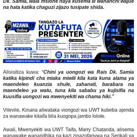
Dk. Samia, wala msione haya kusema ili wananchi wajue
na hata katika chaguzi zijazo tusipate shida.
Alisisitiza kuwa: “
Chini ya uongozi wa Rais Dk. Samia
katika kipindi cha miaka miwili kila kata kuna alama ya
maendeleo kuanzia shule, zahanati, barabara na
maendeleo ya watu, tuna kila sababu ya kujisifia na
kuusifia uongozi wa mwenyekiti wa chama hiki.”
Vilevile, Kinana aliwataka viongozi wa UWT kubeba ajenda
za wanawake kitaifa bila kuogopa jambo lolote.
Awali, Mwenyekiti wa UWT Taifa, Marry Chatanda, alisema
wanawake wanaridhika na kazi zinazofanywa na Serikali ya