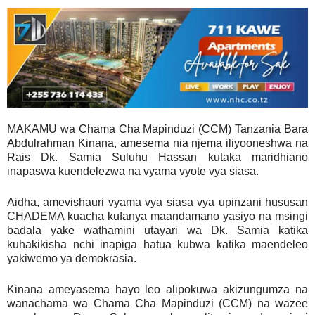
MAKAMU wa Chama Cha Mapinduzi (CCM) Tanzania Bara
Abdulrahman Kinana, amesema nia njema iliyooneshwa na
Rais Dk. Samia Suluhu Hassan kutaka maridhiano
inapaswa kuendelezwa na vyama vyote vya siasa.
Aidha, amevishauri vyama vya siasa vya upinzani hususan
CHADEMA kuacha kufanya maandamano yasiyo na msingi
badala yake wathamini utayari wa Dk. Samia katika
kuhakikisha nchi inapiga hatua kubwa katika maendeleo
yakiwemo ya demokrasia.
Kinana ameyasema hayo leo alipokuwa akizungumza na
wanachama wa Chama Cha Mapinduzi (CCM) na wazee