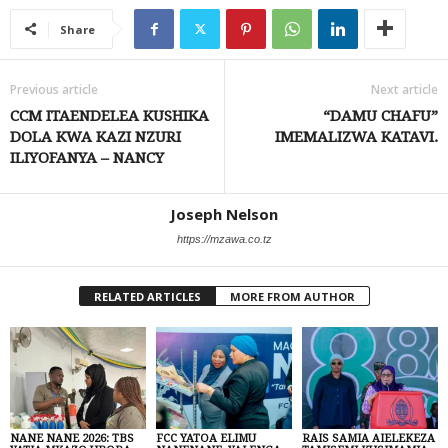
Share
Previous article
Next article
CCM ITAENDELEA KUSHIKA
“DAMU CHAFU”
DOLA KWA KAZI NZURI
IMEMALIZWA KATAVI.
ILIYOFANYA – NANCY
Joseph Nelson
https://mzawa.co.tz
RELATED ARTICLES
MORE FROM AUTHOR
NANE NANE 2026: TBS
FCC YATOA ELIMU
RAIS SAMIA AIELEKEZA