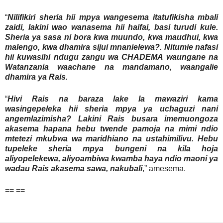
“
Nilifikiri sheria hii mpya wangesema itatufikisha mbali
zaidi, lakini wao wanasema hii haifai, basi turudi kule.
Sheria ya sasa ni bora kwa muundo, kwa maudhui, kwa
malengo, kwa dhamira sijui mnanielewa?. Nitumie nafasi
hii kuwasihi ndugu zangu wa CHADEMA waungane na
Watanzania waachane na mandamano, waangalie
dhamira ya Rais.
“
Hivi Rais na baraza lake la mawaziri kama
wasingepeleka hii sheria mpya ya uchaguzi nani
angemlazimisha? Lakini Rais busara imemuongoza
akasema hapana hebu twende pamoja na mimi ndio
mtetezi mkubwa wa maridhiano na ustahimilivu. Hebu
tupeleke sheria mpya bungeni na kila hoja
aliyopelekewa, aliyoambiwa kwamba haya ndio maoni ya
wadau Rais akasema sawa, nakubali
,” amesema.
== ==