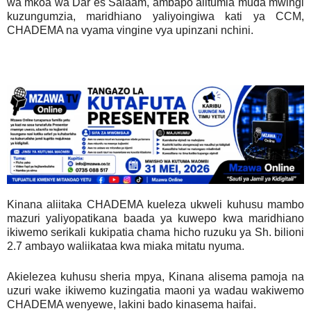
wa mkoa wa Dar es Salaam, ambapo alitumia muda mwingi
kuzungumzia, maridhiano yaliyoingiwa kati ya CCM,
CHADEMA na vyama vingine vya upinzani nchini.
Kinana aliitaka CHADEMA kueleza ukweli kuhusu mambo
mazuri yaliyopatikana baada ya kuwepo kwa maridhiano
ikiwemo serikali kukipatia chama hicho ruzuku ya Sh. bilioni
2.7 ambayo waliikataa kwa miaka mitatu nyuma.
Akielezea kuhusu sheria mpya, Kinana alisema pamoja na
uzuri wake ikiwemo kuzingatia maoni ya wadau wakiwemo
CHADEMA wenyewe, lakini bado kinasema haifai.