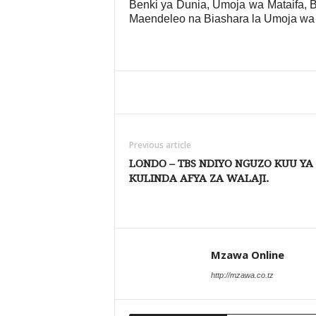
Benki ya Dunia, Umoja wa Mataifa, B
Maendeleo na Biashara la Umoja wa
Share
Previous article
LONDO – TBS NDIYO NGUZO KUU YA
KULINDA AFYA ZA WALAJI.
Mzawa Online
http://mzawa.co.tz