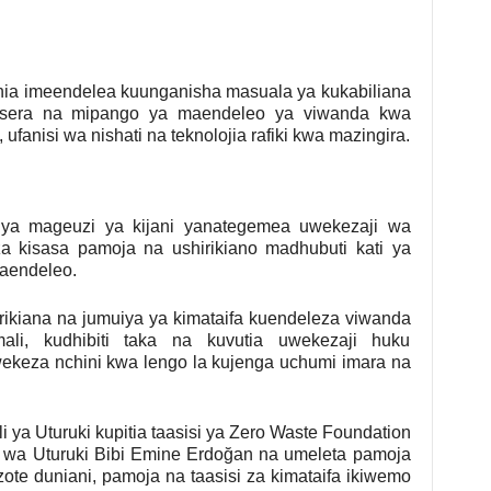
ia imeendelea kuunganisha masuala ya kukabiliana
ka sera na mipango ya maendeleo ya viwanda kwa
ufanisi wa nishati na teknolojia rafiki kwa mazingira.
o ya mageuzi ya kijani yanategemea uwekezaji wa
 za kisasa pamoja na ushirikiano madhubuti kati ya
maendeleo.
ikiana na jumuiya ya kimataifa kuendeleza viwanda
mali, kudhibiti taka na kuvutia uwekezaji huku
ekeza nchini kwa lengo la kujenga uchumi imara na
ya Uturuki kupitia taasisi ya Zero Waste Foundation
wa Uturuki Bibi Emine Erdoğan na umeleta pamoja
 zote duniani, pamoja na taasisi za kimataifa ikiwemo