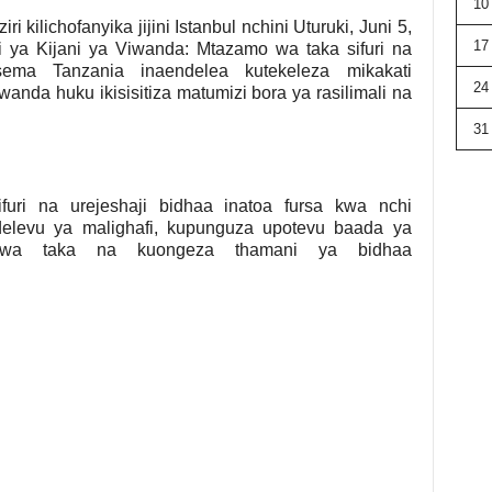
10
kilichofanyika jijini Istanbul nchini Uturuki, Juni 5,
17
 ya Kijani ya Viwanda: Mtazamo wa taka sifuri na
sema Tanzania inaendelea kutekeleza mikakati
24
wanda huku ikisisitiza matumizi bora ya rasilimali na
31
uri na urejeshaji bidhaa inatoa fursa kwa nchi
delevu ya malighafi, kupunguza upotevu baada ya
i wa taka na kuongeza thamani ya bidhaa