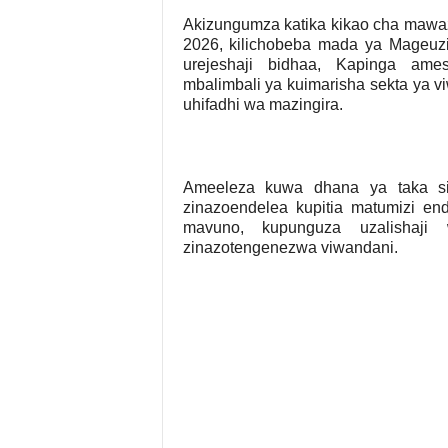
Akizungumza katika kikao cha mawaziri 
2026, kilichobeba mada ya Mageuzi
urejeshaji bidhaa, Kapinga ame
mbalimbali ya kuimarisha sekta ya vi
uhifadhi wa mazingira.
Ameeleza kuwa dhana ya taka sif
zinazoendelea kupitia matumizi en
mavuno, kupunguza uzalishaj
zinazotengenezwa viwandani.