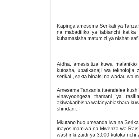
Kapinga amesema Serikali ya Tanzan
na mabadiliko ya tabianchi kati
kuhamasisha matumizi ya nishati safi, 
Aidha, amesisitiza kuwa mafaniki
kutosha, upatikanaji wa teknolojia
serikali, sekta binafsi na wadau wa 
Amesema Tanzania itaendelea kushir
vinavyoongeza thamani ya rasili
akiwakaribisha wafanyabiashara kuw
shindani.
Mkutano huo umeandaliwa na Serikali 
inayosimamiwa na Mwenza wa Rais 
washiriki zaidi ya 3,000 kutoka nchi