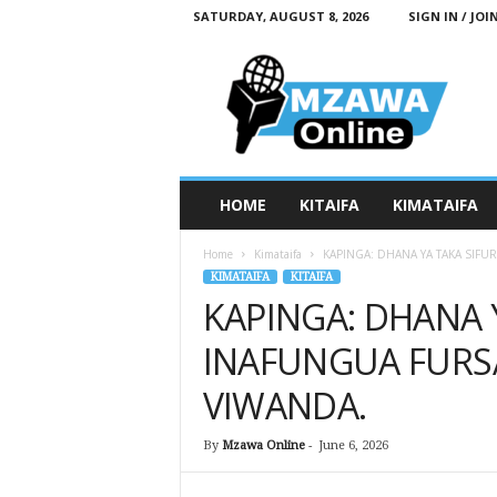
SATURDAY, AUGUST 8, 2026
SIGN IN / JOI
M
z
a
w
a
O
n
HOME
KITAIFA
KIMATAIFA
l
i
Home
Kimataifa
KAPINGA: DHANA YA TAKA SIFU
n
KIMATAIFA
KITAIFA
e
KAPINGA: DHANA Y
INAFUNGUA FURSA
VIWANDA.
By
Mzawa Online
-
June 6, 2026