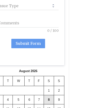
Issue Type
Comments
0
/
100
Submit Form
August 2026
T
W
T
F
S
S
1
2
4
5
6
7
8
9