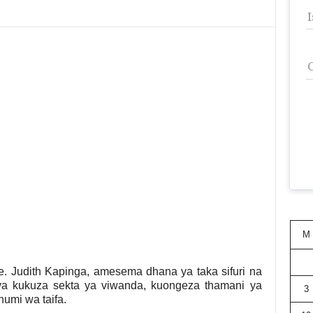
M
. Judith Kapinga, amesema dhana ya taka sifuri na
 ya kukuza sekta ya viwanda, kuongeza thamani ya
3
umi wa taifa.