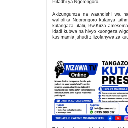
Hifadhi ya Ngorongoro.
Akizungumza na waandishi wa hab
waliofika Ngorongoro kufanya tathm
kutangaza utalii, Bw.Kiiza amese
idadi kubwa na hivyo kuongeza wigo
kusimamia juhudi zilizofanywa za kuu