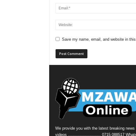
Save my name, email, and website in this
We provide you with the latest breaking news
videos ........................... 0715 088517 Wha