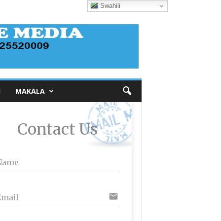
Swahili
I
MAKALA
Contact Us
Name
email
Email