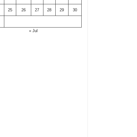
25
26
27
28
29
30
« Jul