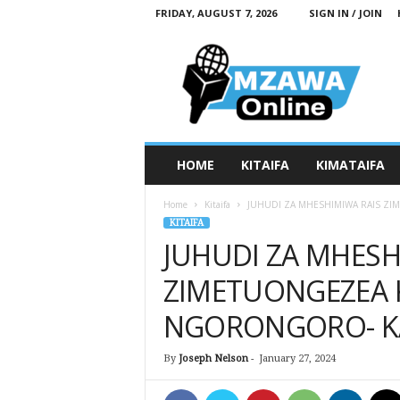
FRIDAY, AUGUST 7, 2026
SIGN IN / JOIN
M
z
a
w
a
O
n
HOME
KITAIFA
KIMATAIFA
l
i
Home
Kitaifa
JUHUDI ZA MHESHIMIWA RAIS ZI
n
KITAIFA
e
JUHUDI ZA MHESH
ZIMETUONGEZEA K
NGORONGORO- KA
By
Joseph Nelson
-
January 27, 2024