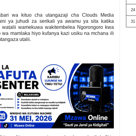
24
ari wa kituo cha utangazaji cha Clouds Media
ini ya juhudi za serikali ya awamu ya sita katika
31
ma watalii wamekuwa wakitembelea Ngorongoro kwa
 wa mamlaka hiyo kufanya kazi usiku na mchana ili
tangaza utalii.