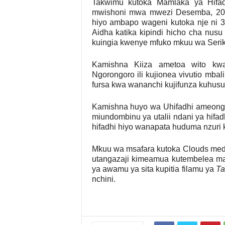
Takwimu kutoka Mamlaka ya Hifad
mwishoni mwa mwezi Desemba, 2023
hiyo ambapo wageni kutoka nje ni 3
Aidha katika kipindi hicho cha nusu 
kuingia kwenye mfuko mkuu wa Serika
Kamishna Kiiza ametoa wito kwa
Ngorongoro ili kujionea vivutio mbal
fursa kwa wananchi kujifunza kuhusu u
Kamishna huyo wa Uhifadhi ameon
miundombinu ya utalii ndani ya hifa
hifadhi hiyo wanapata huduma nzuri 
Mkuu wa msafara kutoka Clouds medi
utangazaji kimeamua kutembelea maene
ya awamu ya sita kupitia filamu ya
Ta
nchini.