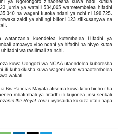
hi ya Ngorongoro zinaonesha kuwa hadi kufikia
 jumla ya watalii 534,065 wametembelea hifadhi
35,340 na wageni kutoka ndani ya nchi ni 198,725.
mwaka zaidi ya shilingi bilioni 123 zilikusanywa na
li.
 watanzania kuendelea kutembelea Hifadhi ya
imbali ambavyo vipo ndani ya hifadhi na hivyo kutoa
hifadhi wa rasilimali za nchi.
geza kuwa Uongozi wa NCAA utaendelea kuboresha
dhi ili kuhakikisha kuwa wageni wote wanaotembelea
kwa wakati.
a Bw.Pancras Mayala alisema kuwa kituo hicho cha
o mbalimbali ya hifadhi ili kujionea jinsi serikali
nzania the Royal Tour
ilivyosaidia kukuza utalii hapa