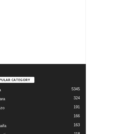
PULAR CATEGORY
5345
a
324
ara
191
ezo
166
163
aifa
118