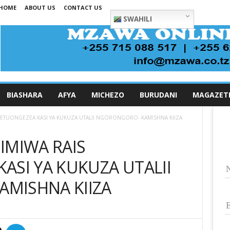
HOME
ABOUT US
CONTACT US
SWAHILI
BIASHARA
AFYA
MICHEZO
BURUDANI
MAGAZET
METUONGEZEA KASI YA KUKUZA UTALII NGORONGORO- KAMISHNA KIIZA
IMIWA RAIS
ASI YA KUKUZA UTALII
MISHNA KIIZA