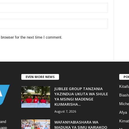
 browser for the next time I comment.
EVEN MORE NEWS
PO
Kitaif
JUBILEE GROUP TANZANIA
YAZINDUA UKUTA WA SHULE
Biash
YA MSINGI MADENGE
KUIMARISHA...
Mich
August 7, 2026
Afya
Kimat
WAFANYABIASHARA WA
 and
MADUKA YA SIMU KARIAKOO
tsapp