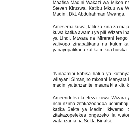
Maafisa Madini Wakazi wa Mikoa na
Steven Kiruswa, Katibu Mkuu wa W
Madini, Dkt. Abdulrahman Mwanga.
Amesema kuwa, tafiti za kina za ma
kuwa katika awamu ya pili Wizara ina
ya Lindi, Mtwara na Mirerani lengo 
yaliyopo zinapatikana na kutumik
yanayopatikana katika mikoa husika.
“Ninaamini kabisa hatua ya kufanya t
wilayani Simanjiro mkoani Manyara 
madini ya tanzanite, maana kila kitu 
Ameendelea kueleza kuwa Wizara ya 
nchi nzima zitakazoondoa uchimbaj
katika Sekta ya Madini ikiwemo 
zitakazopelekea ongezeko la wat
watanzania na Sekta Binafsi.