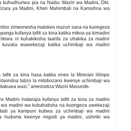
 kuhudhuriwa pia na Naibu Waziri wa Madini, Dkt.
izara ya Madini, Kheri Mahimbali na Kamishna wa
jaribio zimeonesha matokeo mazuri sana na kuongeza
panga kufanya tafiti za kina katika mikoa ya kimadini
likiwa ni kuhakikisha taarifa za uhakika za madini
a kuvutia wawekezaji katika uchimbaji wa madini
afiti za kina hasa katika eneo la Mirerani lililopo
litaondoa tatizo la mitobozano kwenye uchimbaji wa
kitakuwa wazi,” amesisitiza Waziri Mavunde.
Madini inatarajia kufanya tafiti za kina za madini
i wa madini wa kubahatisha na kuongeza uwekezaji
idadi ya kampuni kubwa za uchimbaji wa madini
oa huduma kwenye migodi ya madini, ushiriki wa