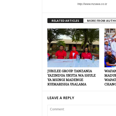
http://www.mzawa.co.tz
RELATED ARTICLES
MORE FROM AUTH
JUBILEE GROUP TANZANIA
WAFAN
YAZINDUA UKUTA WA SHULE
MADUK
YA MSINGI MADENGE
WAPAT
KUIMARISHA USALAMA
CHANG
LEAVE A REPLY