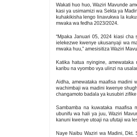
Wakati huo huo, Waziri Mavunde am
kasi ya usimamizi wa Sekta ya Madi
kuhakikisha lengo linavukwa la kukusa
mwaka wa fedha 2023/2024.
“Mpaka Januari 05, 2024 kiasi cha 
ielekezwe kwenye ukusanyaji wa mad
mwaka huu,” amesisitiza Waziri Mav
Katika hatua nyingine, amewataka 
karibu na vyombo vya ulinzi na usala
Aidha, amewataka maafisa madini 
wachimbaji wa madini kwenye shughu
changamoto badala ya kusubiri zifike
Sambamba na kuwataka maafisa mad
ubunifu wa hali ya juu, Waziri Mav
kanuni kwenye utoaji na ufutaji wa l
Naye Naibu Waziri wa Madini, Dkt.