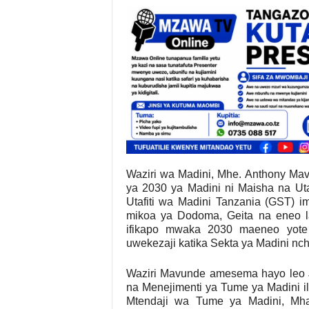
Waziri wa Madini, Mhe. Anthony Mav
ya 2030 ya Madini ni Maisha na Utaji
Utafiti wa Madini Tanzania (GST) ime
mikoa ya Dodoma, Geita na eneo l
ifikapo mwaka 2030 maeneo yote 
uwekezaji katika Sekta ya Madini nchi
Waziri Mavunde amesema hayo leo J
na Menejimenti ya Tume ya Madini i
Mtendaji wa Tume ya Madini, Mh