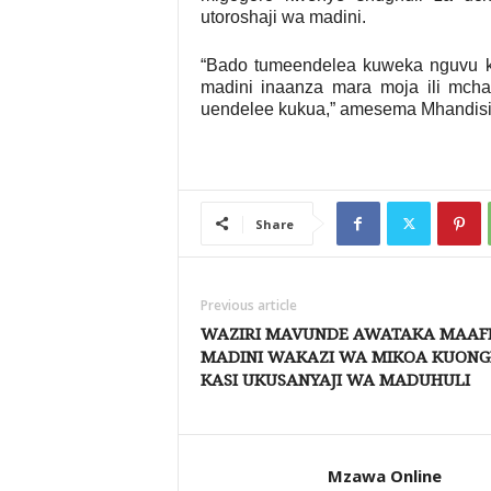
utoroshaji wa madini.
“Bado tumeendelea kuweka nguvu ka
madini inaanza mara moja ili mc
uendelee kukua,” amesema Mhandi
Share
Previous article
WAZIRI MAVUNDE AWATAKA MAAF
MADINI WAKAZI WA MIKOA KUONG
KASI UKUSANYAJI WA MADUHULI
Mzawa Online