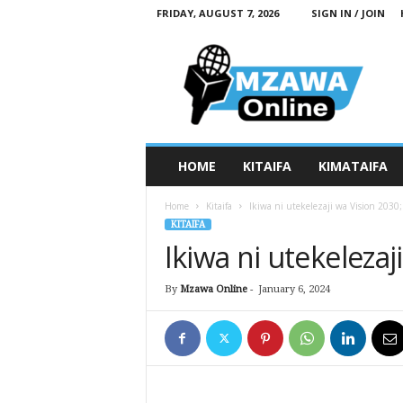
FRIDAY, AUGUST 7, 2026
SIGN IN / JOIN
M
z
a
w
a
O
n
HOME
KITAIFA
KIMATAIFA
l
i
Home
Kitaifa
Ikiwa ni utekelezaji wa Vision 2030;
n
KITAIFA
e
Ikiwa ni utekelezaj
By
Mzawa Online
-
January 6, 2024