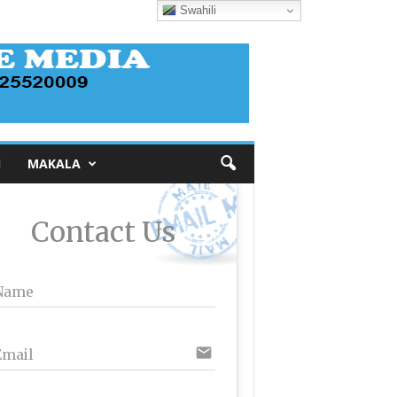
Swahili
I
MAKALA
Contact Us
Name
email
Email