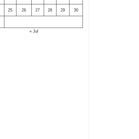
25
26
27
28
29
30
« Jul