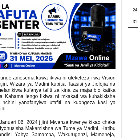
24
31
unde amesema kuwa ikiwa ni utekelezaji wa Vision
ri, Wizara ya Madini kupitia Taasisi ya Jiolojia na
fanikiwa kufanya tafiti za kina za majaribio katika
a Kahama lengo likiwa ni mkakati wa kuhakikisha
nchini yanafanyiwa utafiti na kuongeza kasi ya
ni.
anuari 06, 2024 jijini Mwanza kwenye kikao chake
liyohusisha Makamishna wa Tume ya Madini, Katibu
andisi Yahya Samamba, Wakurugenzi, Mameneja,