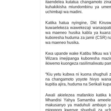
itaendelea kutatua changamoto zi
kuhakikisha miundombinu ya umem
uchimbaji wa madini.
Katika hatua nyingine, Dkt Kiru
kuwaelekeza wawekezaji wanaopati
wa maeneo husika kabla ya kuanz
kuboresha huduma za jamii (CSR) na
wa maeneo husika.
Kwa upande wake Katibu Mkuu wa Wi
Wizara imejipanga kuboresha mazin
ikiwemo kuongeza rasilimaliwatu pam
“Kiu yetu kubwa ni kuona shughuli 
na changamoto yoyote hivyo wanan
kupitia ajira, huduma na Serikali ku
Awali akielezea mafanikio katika 
Mhandisi Yahya Samamba ameele
makusanyo ya maduhuli ambayo ya
migogoro kwenye shughuli za uc