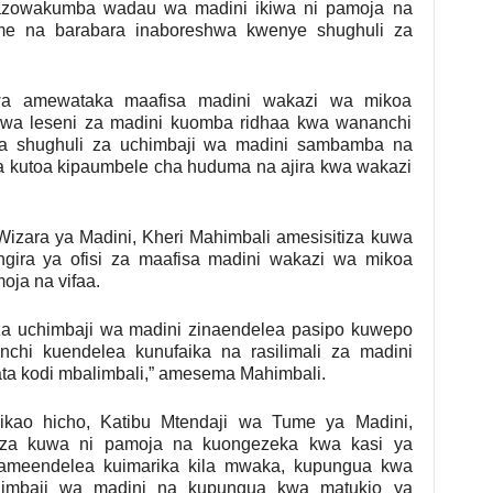
nazowakumba wadau wa madini ikiwa ni pamoja na
e na barabara inaboreshwa kwenye shughuli za
swa amewataka maafisa madini wakazi wa mikoa
wa leseni za madini kuomba ridhaa kwa wananchi
a shughuli za uchimbaji wa madini sambamba na
 kutoa kipaumbele cha huduma na ajira kwa wakazi
zara ya Madini, Kheri Mahimbali amesisitiza kuwa
gira ya ofisi za maafisa madini wakazi wa mikoa
oja na vifaa.
za uchimbaji wa madini zinaendelea pasipo kuwepo
chi kuendelea kunufaika na rasilimali za madini
pata kodi mbalimbali,” amesema Mahimbali.
kikao hicho, Katibu Mtendaji wa Tume ya Madini,
za kuwa ni pamoja na kuongezeka kwa kasi ya
meendelea kuimarika kila mwaka, kupungua kwa
himbaji wa madini na kupungua kwa matukio ya