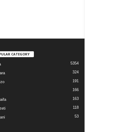
PULAR CATEGORY
5354
a
324
ara
191
ezo
166
163
aifa
118
eti
53
ani