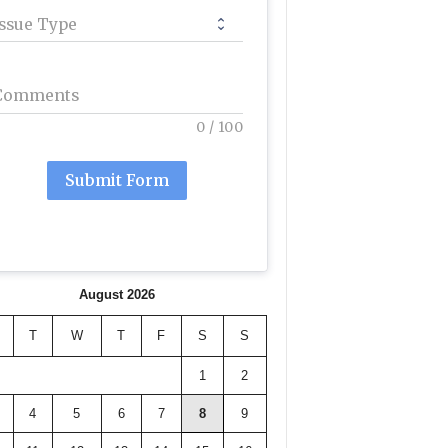
Issue Type
Comments
0
/
100
Submit Form
August 2026
T
W
T
F
S
S
1
2
4
5
6
7
8
9