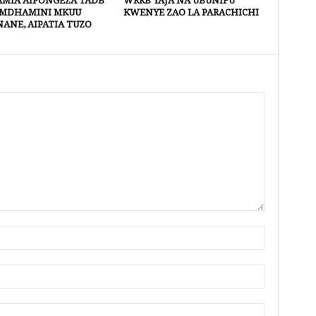
SAMIA AIPONGEZA TADB
WRRB YAJA NA UBUNIFU
MDHAMINI MKUU
KWENYE ZAO LA PARACHICHI
ANE, AIPATIA TUZO