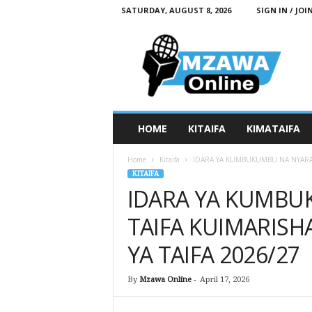
SATURDAY, AUGUST 8, 2026
SIGN IN / JOI
M
z
a
w
a
O
n
HOME
KITAIFA
KIMATAIFA
l
i
Home
Kitaifa
IDARA YA KUMBUKUMBU NA NYARAKA
n
KITAIFA
e
IDARA YA KUMBU
TAIFA KUIMARISH
YA TAIFA 2026/27
By
Mzawa Online
-
April 17, 2026