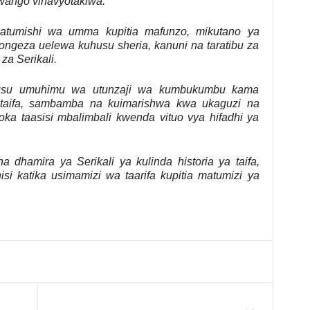
viwango vinavyotakiwa.
watumishi wa umma kupitia mafunzo, mikutano ya
ongeza uelewa kuhusu sheria, kanuni na taratibu za
a Serikali.
husu umuhimu wa utunzaji wa kumbukumbu kama
aifa, sambamba na kuimarishwa kwa ukaguzi na
ka taasisi mbalimbali kwenda vituo vya hifadhi ya
hamira ya Serikali ya kulinda historia ya taifa,
si katika usimamizi wa taarifa kupitia matumizi ya