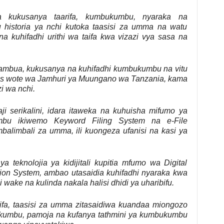
 kukusanya taarifa, kumbukumbu, nyaraka na
historia ya nchi kutoka taasisi za umma na watu
 na kuhifadhi urithi wa taifa kwa vizazi vya sasa na
utambua, kukusanya na kuhifadhi kumbukumbu na vitu
ais wote wa Jamhuri ya Muungano wa Tanzania, kama
i wa nchi.
ji serikalini, idara itaweka na kuhuisha mifumo ya
mbu ikiwemo Keyword Filing System na e-File
balimbali za umma, ili kuongeza ufanisi na kasi ya
 ya teknolojia ya kidijitali kupitia mfumo wa Digital
on System, ambao utasaidia kuhifadhi nyaraka kwa
i wake na kulinda nakala halisi dhidi ya uharibifu.
ifa, taasisi za umma zitasaidiwa kuandaa miongozo
ukumbu, pamoja na kufanya tathmini ya kumbukumbu