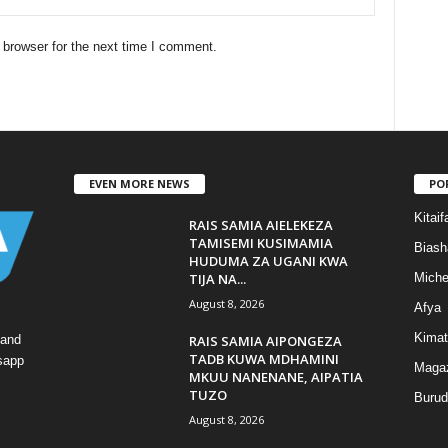
 browser for the next time I comment.
EVEN MORE NEWS
PO
Kitaif
RAIS SAMIA AIELEKEZA
TAMISEMI KUSIMAMIA
Biash
HUDUMA ZA UGANI KWA
TIJA NA...
Mich
August 8, 2026
Afya
Kimat
RAIS SAMIA AIPONGEZA
 and
TADB KUWA MDHAMINI
tsapp
Magaz
MKUU NANENANE, AIPATIA
TUZO
Burud
August 8, 2026