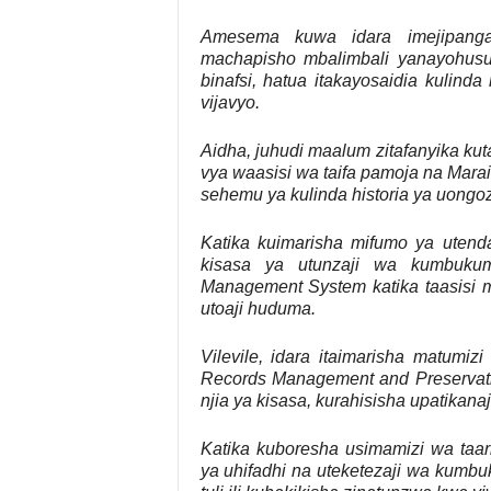
Amesema kuwa idara imejipanga
machapisho mbalimbali yanayohusu 
binafsi, hatua itakayosaidia kulinda
vijavyo.
Aidha, juhudi maalum zitafanyika k
vya waasisi wa taifa pamoja na Mar
sehemu ya kulinda historia ya uongoz
Katika kuimarisha mifumo ya utenda
kisasa ya utunzaji wa kumbuku
Management System katika taasisi m
utoaji huduma.
Vilevile, idara itaimarisha matumizi
Records Management and Preservati
njia ya kisasa, kurahisisha upatikanaj
Katika kuboresha usimamizi wa taar
ya uhifadhi na uteketezaji wa kumb