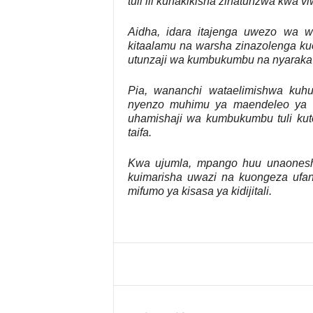
tuli ili kuhakikisha zinatunzwa kwa 
Aidha, idara itajenga uwezo wa 
kitaalamu na warsha zinazolenga ku
utunzaji wa kumbukumbu na nyaraka z
Pia, wananchi wataelimishwa ku
nyenzo muhimu ya maendeleo ya t
uhamishaji wa kumbukumbu tuli kuto
taifa.
Kwa ujumla, mpango huu unaonesha d
kuimarisha uwazi na kuongeza ufani
mifumo ya kisasa ya kidijitali.
Share