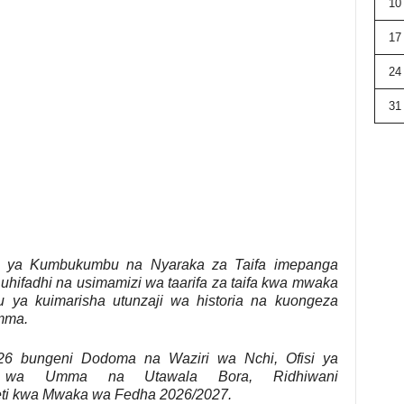
10
17
24
31
dara ya Kumbukumbu na Nyaraka za Taifa imepanga
hifadhi na usimamizi wa taarifa za taifa kwa mwaka
 ya kuimarisha utunzaji wa historia na kuongeza
umma.
26 bungeni Dodoma na Waziri wa Nchi, Ofisi ya
hi wa Umma na Utawala Bora, Ridhiwani
jeti kwa Mwaka wa Fedha 2026/2027.