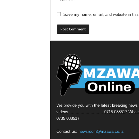
Save my name, email, and website in this
We provide you with the latest breaking news
videos ........................... 0715 088517 Wha
0735 088517
Contact us:
newsroom@mzawa.co.tz