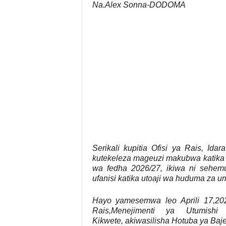
Na.Alex Sonna-DODOMA
Serikali kupitia Ofisi ya Rais, I
kutekeleza mageuzi makubwa katika u
wa fedha 2026/27, ikiwa ni sehemu
ufanisi katika utoaji wa huduma za 
Hayo yamesemwa leo Aprili 17,20
Rais,Menejimenti ya Utumis
Kikwete, akiwasilisha Hotuba ya Ba