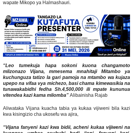
wapate Mikopo ya Halmashauri.
“Leo tumekuja hapa sokoni kuona changamoto
mlizonazo Vijana, mmesema mnahitaji Mitambo ya
kuchunguza tatizo la gari pamoja na mtambo wa kujaza
upepo na vifaa vya michezo, basi chama kimewasikia na
tunawakabidhi fedha Sh.4,500,000 ili mpate kununua
vitendea kazi kama mliomba”
Alibainisha Rajab
Aliwataka Vijana kuacha tabia ya kukaa vijiweni bila kazi
kwa kisingizio cha ukosefu wa ajira,
“Vijana fanyeni kazi kwa bidii, acheni kukaa vijiweni na