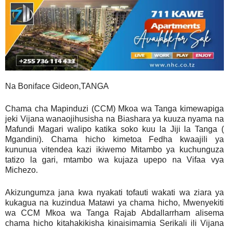
Na Boniface Gideon,TANGA
Chama cha Mapinduzi (CCM) Mkoa wa Tanga kimewapiga
jeki Vijana wanaojihusisha na Biashara ya kuuza nyama na
Mafundi Magari walipo katika soko kuu la Jiji la Tanga (
Mgandini). Chama hicho kimetoa Fedha kwaajili ya
kununua vitendea kazi ikiwemo Mitambo ya kuchunguza
tatizo la gari, mtambo wa kujaza upepo na Vifaa vya
Michezo.
Akizungumza jana kwa nyakati tofauti wakati wa ziara ya
kukagua na kuzindua Matawi ya chama hicho, Mwenyekiti
wa CCM Mkoa wa Tanga Rajab Abdallarrham alisema
chama hicho kitahakikisha kinaisimamia Serikali ili Vijana