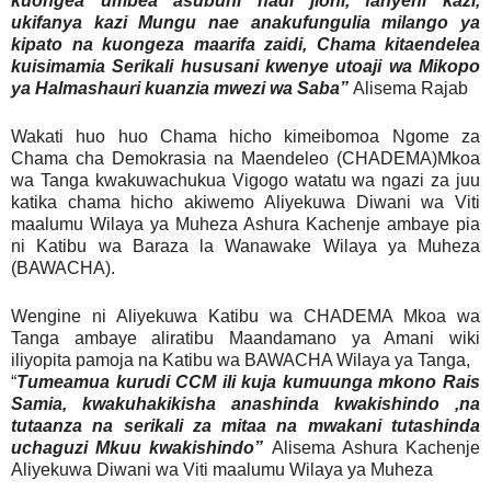
kuongea umbea asubuhi hadi jioni, fanyeni kazi,
ukifanya kazi Mungu nae anakufungulia milango ya
kipato na kuongeza maarifa zaidi, Chama kitaendelea
kuisimamia Serikali hususani kwenye utoaji wa Mikopo
ya Halmashauri kuanzia mwezi wa Saba”
Alisema Rajab
Wakati huo huo Chama hicho kimeibomoa Ngome za
Chama cha Demokrasia na Maendeleo (CHADEMA)Mkoa
wa Tanga kwakuwachukua Vigogo watatu wa ngazi za juu
katika chama hicho akiwemo Aliyekuwa Diwani wa Viti
maalumu Wilaya ya Muheza Ashura Kachenje ambaye pia
ni Katibu wa Baraza la Wanawake Wilaya ya Muheza
(BAWACHA).
Wengine ni Aliyekuwa Katibu wa CHADEMA Mkoa wa
Tanga ambaye aliratibu Maandamano ya Amani wiki
iliyopita pamoja na Katibu wa BAWACHA Wilaya ya Tanga,
“
Tumeamua kurudi CCM ili kuja kumuunga mkono Rais
Samia, kwakuhakikisha anashinda kwakishindo ,na
tutaanza na serikali za mitaa na mwakani tutashinda
uchaguzi Mkuu kwakishindo”
Alisema Ashura Kachenje
Aliyekuwa Diwani wa Viti maalumu Wilaya ya Muheza