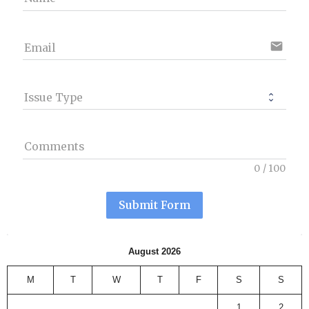
email
Email
Issue Type
Comments
0
/
100
Submit Form
August 2026
M
T
W
T
F
S
S
1
2