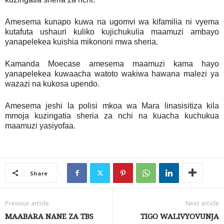
Amesema kunapo kuwa na ugomvi wa kifamilia ni vyema
kutafuta ushauri kuliko kujichukulia maamuzi ambayo
yanapelekea kuishia mikononi mwa sheria.
Kamanda Moecase amesema maamuzi kama hayo
yanapelekea kuwaacha watoto wakiwa hawana malezi ya
wazazi na kukosa upendo.
Amesema jeshi la polisi mkoa wa Mara linasisitiza kila
mmoja kuzingatia sheria za nchi na kuacha kuchukua
maamuzi yasiyofaa.
Share
Previous article
Next article
MAABARA NANE ZA TBS
TIGO WALIVYOVUNJA