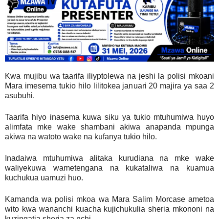
Kwa mujibu wa taarifa iliyptolewa na jeshi la polisi mkoani
Mara imesema tukio hilo lilitokea januari 20 majira ya saa 2
asubuhi.
Taarifa hiyo inasema kuwa siku ya tukio mtuhumiwa huyo
alimfata mke wake shambani akiwa anapanda mpunga
akiwa na watoto wake na kufanya tukio hilo.
Inadaiwa mtuhumiwa alitaka kurudiana na mke wake
waliyekuwa wametengana na kukataliwa na kuamua
kuchukua uamuzi huo.
Kamanda wa polisi mkoa wa Mara Salim Morcase ametoa
wito kwa wananchi kuacha kujichukulia sheria mkononi na
kuzingatia sheria za nchi.