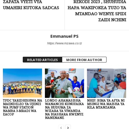
ZAPATA VYETI VYA
REKODI 2023 , SHUHUDIA
UMAHIRI KUTOKA SADCAS
HAPA WAKIPOKEA TUZO YA
MTANDAO WENYE SPIDI
ZAIDI NCHINI
Emmanuel PS
https://www.mzawa.co.tz
RELATED ARTICLES
MORE FROM AUTHOR
TPDC YARIDHISHWA NA
LONDO AHAMASISHA
NHIF: BIMA YA AFYA NI
MAENDELEO YA UJENZI
WANANCHI KUNUFAIKA
MSINGI WA MAISHA YA
WA PUMP STATION
NA HUDUMA ZA
KILA MTANZANIA
NAMBA 3-MRADI WA
WIZARA YA VIWANDA
EACOP
NA BIASHARA KWENYE
NANENANE