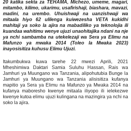
20 katika sekta za TEHAMA, Michezo, umeme, magari,
mitambo, kilimo, ukarimu, usafirishaji, biashara, mavazi,
madini, na urembo. Uhuishwaji na uanzishwaji wa
mitaala hiyo 62 ulilenga kuiwezesha VETA kukidhi
mahitaji ya soko la ajira na mabadiliko ya teknolojia ili
kuandaa wahitimu wenye ujuzi unaohitajika ndani na nje
ya nchi sambamba na utekelezaji wa Sera ya Elimu na
Mafunzo ya mwaka 2014 (Toleo la Mwaka 2023)
inayosisitiza kuhusu Elimu Ujuzi.
Itakumbukwa kuwa tarehe 22 mwezi Aprili, 2021
Mheshimiwa Daktari Samia Suluhu Hassan, Rais wa
Jamhuri ya Muungano wa Tanzania, alipohutubia Bunge la
Jamhuri ya Muungano wa Tanzania alisisitiza kufanya
mapitio ya Sera ya Elimu na Mafunzo ya Mwaka 2014 na
kufanya maboresho kwenye mitaala iliyopo ili ielekezwe
kwenye kutoa elimu ujuzi kulingana na mazingira ya nchi na
soko la ajira.