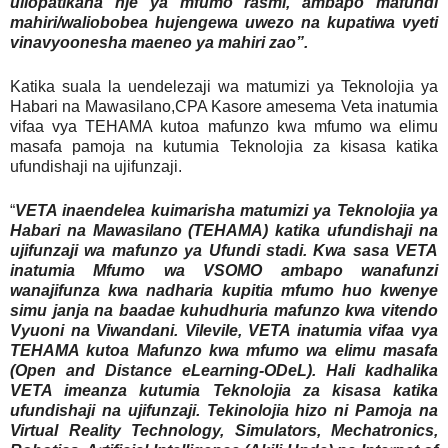
uliopatikana nje ya mfumo rasmi, ambapo mafundi
mahiri/waliobobea hujengewa uwezo na kupatiwa vyeti
vinavyoonesha maeneo ya mahiri zao”.
Katika suala la uendelezaji wa matumizi ya Teknolojia ya
Habari na Mawasilano,CPA Kasore amesema Veta inatumia
vifaa vya TEHAMA kutoa mafunzo kwa mfumo wa elimu
masafa pamoja na kutumia Teknolojia za kisasa katika
ufundishaji na ujifunzaji.
“
VETA inaendelea kuimarisha matumizi ya Teknolojia ya
Habari na Mawasilano (TEHAMA) katika ufundishaji na
ujifunzaji wa mafunzo ya Ufundi stadi. Kwa sasa VETA
inatumia Mfumo wa VSOMO ambapo wanafunzi
wanajifunza kwa nadharia kupitia mfumo huo kwenye
simu janja na baadae kuhudhuria mafunzo kwa vitendo
Vyuoni na Viwandani. Vilevile, VETA inatumia vifaa vya
TEHAMA kutoa Mafunzo kwa mfumo wa elimu masafa
(Open and Distance eLearning-ODeL). Hali kadhalika
VETA imeanza kutumia Teknolojia za kisasa katika
ufundishaji na ujifunzaji. Tekinolojia hizo ni Pamoja na
Virtual Reality Technology, Simulators, Mechatronics,