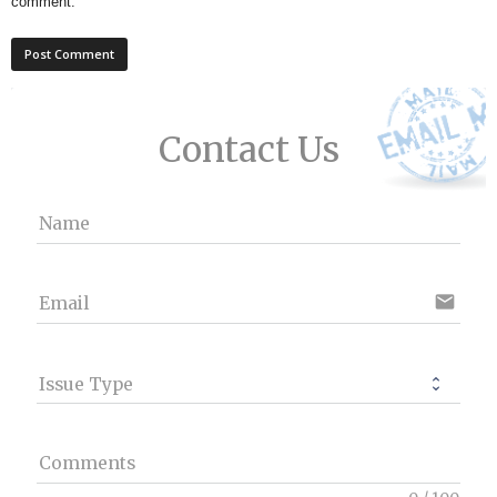
comment.
Contact Us
Name
email
Email
Issue Type
Comments