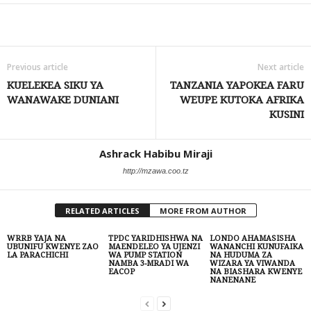
Share
Previous article
Next article
KUELEKEA SIKU YA
TANZANIA YAPOKEA FARU
WANAWAKE DUNIANI
WEUPE KUTOKA AFRIKA
KUSINI
Ashrack Habibu Miraji
http://mzawa.coo.tz
RELATED ARTICLES
MORE FROM AUTHOR
WRRB YAJA NA
TPDC YARIDHISHWA NA
LONDO AHAMASISHA
UBUNIFU KWENYE ZAO
MAENDELEO YA UJENZI
WANANCHI KUNUFAIKA
LA PARACHICHI
WA PUMP STATION
NA HUDUMA ZA
NAMBA 3-MRADI WA
WIZARA YA VIWANDA
EACOP
NA BIASHARA KWENYE
NANENANE