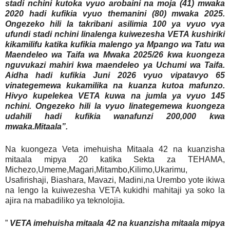
stadi nchini kutoka vyuo arobaini na moja (41) mwaka
2020 hadi kufikia vyuo themanini (80) mwaka 2025.
Ongezeko hili la takribani asilimia 100 ya vyuo vya
ufundi stadi nchini linalenga kuiwezesha VETA kushiriki
kikamilifu katika kufikia malengo ya Mpango wa Tatu wa
Maendeleo wa Taifa wa Mwaka 2025/26 kwa kuongeza
nguvukazi mahiri kwa maendeleo ya Uchumi wa Taifa.
Aidha hadi kufikia Juni 2026 vyuo vipatavyo 65
vinategemewa kukamilika na kuanza kutoa mafunzo.
Hivyo kupelekea VETA kuwa na jumla ya vyuo 145
nchini. Ongezeko hili la vyuo linategemewa kuongeza
udahili hadi kufikia wanafunzi 200,000 kwa
mwaka.Mitaala”.
Na kuongeza Veta imehuisha Mitaala 42 na kuanzisha
mitaala mipya 20 katika Sekta za TEHAMA,
Michezo,Umeme,Magari,Mitambo,Kilimo,Ukarimu,
Usafirishaji, Biashara, Mavazi, Madini,na Urembo yote ikiwa
na lengo la kuiwezesha VETA kukidhi mahitaji ya soko la
ajira na mabadiliko ya teknolojia.
”
VETA imehuisha mitaala 42 na kuanzisha mitaala mipya