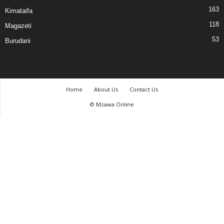
163
Kimataifa
118
Magazeti
53
Burudani
Home
About Us
Contact Us
© Mzawa Online