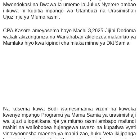
Mwendokasi na Bwawa la umeme la Julius Nyerere ambao
ilikuwa ni kupitia mpango wa Utambuzi na Urasimishaji
Ujuzi nje ya Mfumo rasmi.
CPA Kasore ameyasema hayo Machi 3,2025 Jijini Dodoma
wakati akizungumza na Wanahabari akielezea mafanikio ya
Mamlaka hiyo kwa kipindi cha miaka minne ya Dkt Samia.
Na kusema kuwa Bodi wamesimamia vizuri na kuweka
kwenye mpango Programu ya Mama Samia ya urasimishaji
wa ujuzi uliopatikana nje ya mfumo rasmi ambapo mafundi
mahiri na waliobobea hujengewa uwezo na kupatiwa vyeti
vinavyoonesha maeneo ya mahiri zao, huku Veta ikijipanga