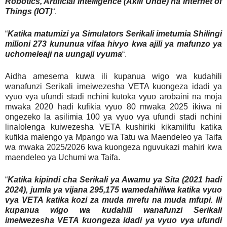
Robotics, Artificial Intelligence (Akili Unde) na Internet of
Things (IOT)
“.
“
Katika matumizi ya Simulators Serikali imetumia Shilingi
milioni 273 kununua vifaa hivyo kwa ajili ya mafunzo ya
uchomeleaji na uungaji vyuma
“.
Aidha amesema kuwa ili kupanua wigo wa kudahili
wanafunzi Serikali imeiwezesha VETA kuongeza idadi ya
vyuo vya ufundi stadi nchini kutoka vyuo arobaini na moja
mwaka 2020 hadi kufikia vyuo 80 mwaka 2025 ikiwa ni
ongezeko la asilimia 100 ya vyuo vya ufundi stadi nchini
linalolenga kuiwezesha VETA kushiriki kikamilifu katika
kufikia malengo ya Mpango wa Tatu wa Maendeleo ya Taifa
wa mwaka 2025/2026 kwa kuongeza nguvukazi mahiri kwa
maendeleo ya Uchumi wa Taifa.
“
Katika kipindi cha Serikali ya Awamu ya Sita (2021 hadi
2024), jumla ya vijana 295,175 wamedahiliwa katika vyuo
vya VETA katika kozi za muda mrefu na muda mfupi. Ili
kupanua wigo wa kudahili wanafunzi Serikali
imeiwezesha VETA kuongeza idadi ya vyuo vya ufundi