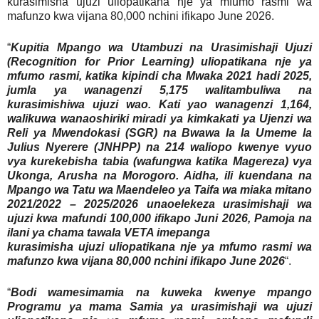
kurasimisha ujuzi uliopatikana nje ya mfumo rasmi wa
mafunzo kwa vijana 80,000 nchini ifikapo June 2026.
“
Kupitia Mpango wa Utambuzi na Urasimishaji Ujuzi
(Recognition for Prior Learning) uliopatikana nje ya
mfumo rasmi, katika kipindi cha Mwaka 2021 hadi 2025,
jumla ya wanagenzi 5,175 walitambuliwa na
kurasimishiwa ujuzi wao. Kati yao wanagenzi 1,164,
walikuwa wanaoshiriki miradi ya kimkakati ya Ujenzi wa
Reli ya Mwendokasi (SGR) na Bwawa la la Umeme la
Julius Nyerere (JNHPP) na 214 waliopo kwenye vyuo
vya kurekebisha tabia (wafungwa katika Magereza) vya
Ukonga, Arusha na Morogoro. Aidha, ili kuendana na
Mpango wa Tatu wa Maendeleo ya Taifa wa miaka mitano
2021/2022 – 2025/2026 unaoelekeza urasimishaji wa
ujuzi kwa mafundi 100,000 ifikapo Juni 2026, Pamoja na
ilani ya chama tawala VETA imepanga
kurasimisha ujuzi uliopatikana nje ya mfumo rasmi wa
mafunzo kwa vijana 80,000 nchini ifikapo June 2026
“.
“
Bodi wamesimamia na kuweka kwenye mpango
Programu ya mama Samia ya urasimishaji wa ujuzi