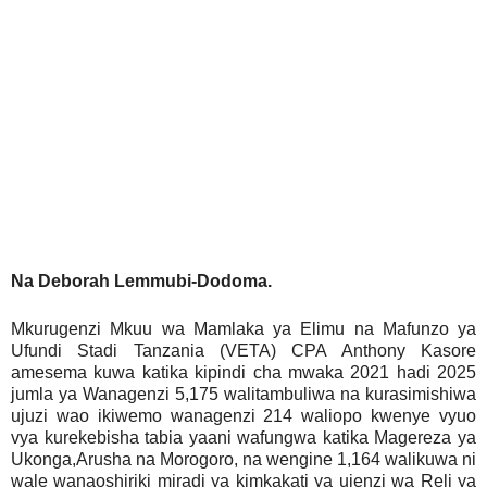
Na Deborah Lemmubi-Dodoma.
Mkurugenzi Mkuu wa Mamlaka ya Elimu na Mafunzo ya
Ufundi Stadi Tanzania (VETA) CPA Anthony Kasore
amesema kuwa katika kipindi cha mwaka 2021 hadi 2025
jumla ya Wanagenzi 5,175 walitambuliwa na kurasimishiwa
ujuzi wao ikiwemo wanagenzi 214 waliopo kwenye vyuo
vya kurekebisha tabia yaani wafungwa katika Magereza ya
Ukonga,Arusha na Morogoro, na wengine 1,164 walikuwa ni
wale wanaoshiriki miradi ya kimkakati ya ujenzi wa Reli ya