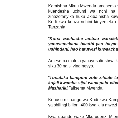
Kamishna Mkuu Mwenda amesema w
kuendesha uchumi wa nchi na w
zinazofanyika huku akibainisha k
Kodi kwa kuuza nchini kinyemela m
Tanzania.
“
Kuna wachache ambao wanaleta 
yanasemekana baadhi yao hayae
ushindani, hao hatuwezi kuwaacha
Amesema mafuta yanayosafirishwa kw
siku 30 na si vinginevyo.
“
Tunataka kampuni zote zifuate ta
kujali kwamba sijui wamepata vibal
Mashariki,”
alisema Mwenda
Kuhusu mchango wa Kodi kwa Kamp
ya shilingi bilioni 400 kwa kila mwe
Kwa upande wake Mkurugenzi Mten