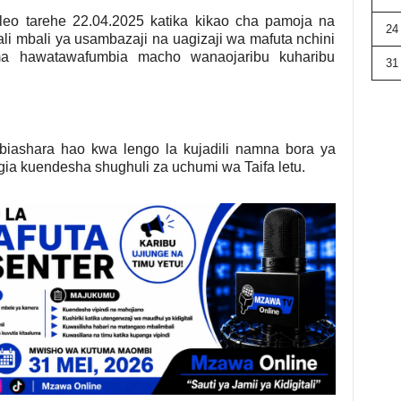
leo tarehe 22.04.2025 katika kikao cha pamoja na
24
 mbali ya usambazaji na uagizaji wa mafuta nchini
hawatawafumbia macho wanaojaribu kuharibu
31
ashara hao kwa lengo la kujadili namna bora ya
gia kuendesha shughuli za uchumi wa Taifa letu.