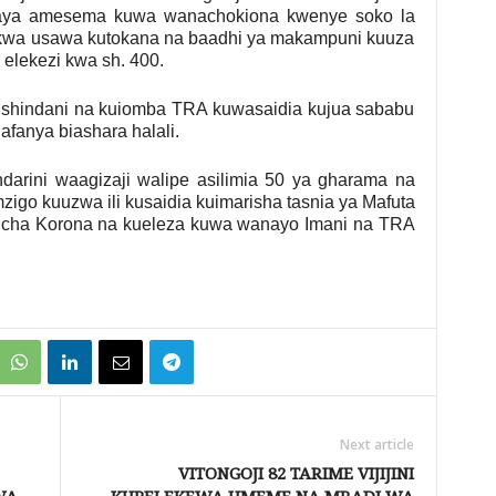
aya amesema kuwa wanachokiona kwenye soko la
 kwa usawa kutokana na baadhi ya makampuni kuuza
i elekezi kwa sh. 400.
ushindani na kuiomba TRA kuwasaidia kujua sababu
afanya biashara halali.
darini waagizaji walipe asilimia 50 ya gharama na
igo kuuzwa ili kusaidia kuimarisha tasnia ya Mafuta
i cha Korona na kueleza kuwa wanayo Imani na TRA
Next article
VITONGOJI 82 TARIME VIJIJINI