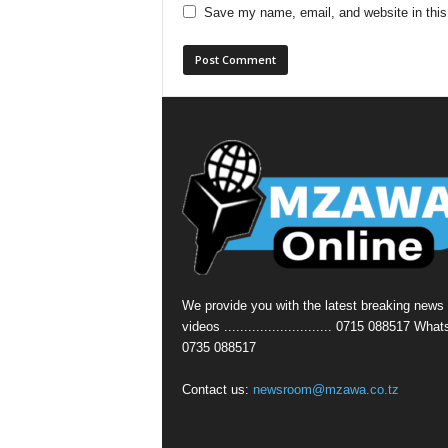
Save my name, email, and website in this
We provide you with the latest breaking news
videos ........................... 0715 088517 Wha
0735 088517
Contact us:
newsroom@mzawa.co.tz