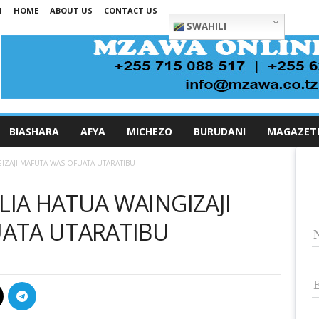
N
HOME
ABOUT US
CONTACT US
SWAHILI
BIASHARA
AFYA
MICHEZO
BURUDANI
MAGAZET
IZAJI MAFUTA WASIOFUATA UTARATIBU
IA HATUA WAINGIZAJI
ATA UTARATIBU