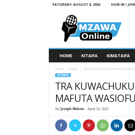
SATURDAY, AUGUST 8, 2026
SIGN IN / JOI
M
z
a
w
a
O
n
HOME
KITAIFA
KIMATAIFA
l
i
Home
Kitaifa
TRA KUWACHUKULIA HATUA WAING
n
KITAIFA
e
TRA KUWACHUKUL
MAFUTA WASIOFU
By
Joseph Nelson
-
April 22, 2025