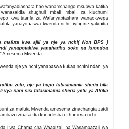
afanyabiashara hao wanamchango mkubwa katika
anasaidia shughuli mbali mbali za kiuchumi
uwepo kwa taarifa za Wafanyabiashara wanaokwepa
afuta yanayopaswa kwenda nchi nyingine yakipitia
mafuta kwa ajili ya nje ya nchi( Non BPS )
ndi yanapotakiwa yanaharibu soko na kuondoa
” Amesema Mwenda
enda nje ya nchi yanapaswa kukaa nchini ndani ya
ratibu zetu, nje ya hapo tutasimamia sheria bila
i vya nani sisi tutasimamia sheria yetu ya Afrika
uni za mafuta Mwenda amesema zinachangia zaidi
zi ambazo zinasaidia kuendesha uchumi wa nchi.
daji wa Chama cha Waagizaji na Wasambazaji wa