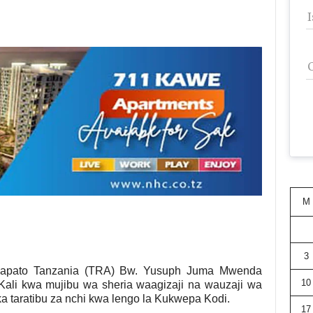
M
3
apato Tanzania (TRA) Bw. Yusuph Juma Mwenda
10
ali kwa mujibu wa sheria waagizaji na wauzaji wa
ka taratibu za nchi kwa lengo la Kukwepa Kodi.
17