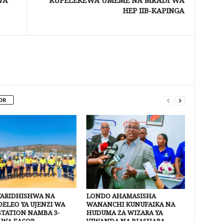
WA
KUPELEKEWA UMEME NA MRADI WA
HEP IIB-KAPINGA
OR
YARIDHISHWA NA
LONDO AHAMASISHA
ELEO YA UJENZI WA
WANANCHI KUNUFAIKA NA
STATION NAMBA 3-
HUDUMA ZA WIZARA YA