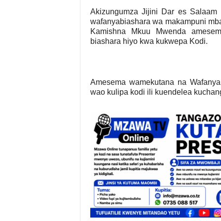
Akizungumza Jijini Dar es Salaam 
wafanyabiashara wa makampuni mbali
Kamishna Mkuu Mwenda amesema 
biashara hiyo kwa kukwepa Kodi.
Amesema wamekutana na Wafanyabi
wao kulipa kodi ili kuendelea kuchan