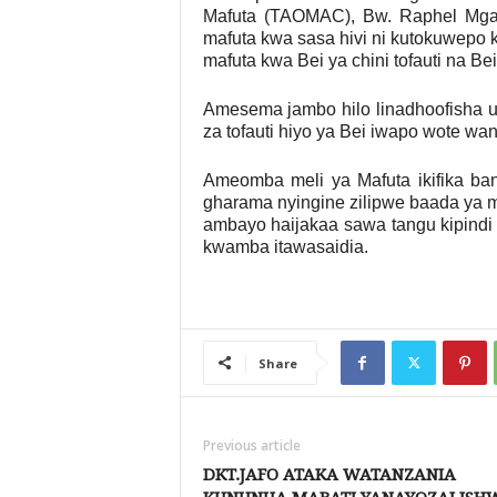
Mafuta (TAOMAC), Bw. Raphel Mg
mafuta kwa sasa hivi ni kutokuwepo
mafuta kwa Bei ya chini tofauti na Be
Amesema jambo hilo linadhoofisha 
za tofauti hiyo ya Bei iwapo wote wan
Ameomba meli ya Mafuta ikifika ban
gharama nyingine zilipwe baada ya mz
ambayo haijakaa sawa tangu kipind
kwamba itawasaidia.
Share
Previous article
DKT.JAFO ATAKA WATANZANIA