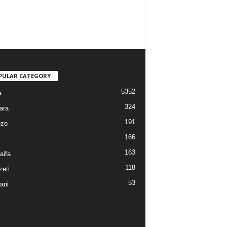
PULAR CATEGORY
5352
a
324
ara
191
ezo
166
163
aifa
118
eti
53
ani