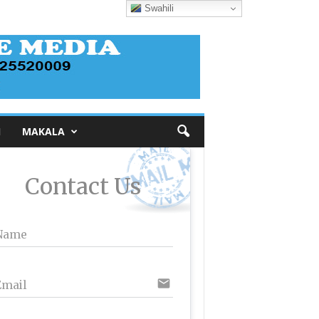
Swahili
I
MAKALA
Contact Us
Name
email
Email