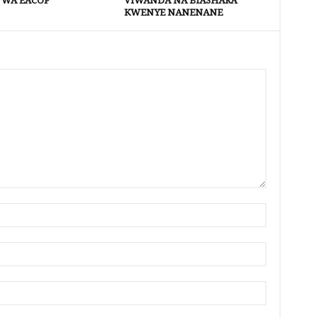
 WA EACOP
VIWANDA NA BIASHARA
KWENYE NANENANE