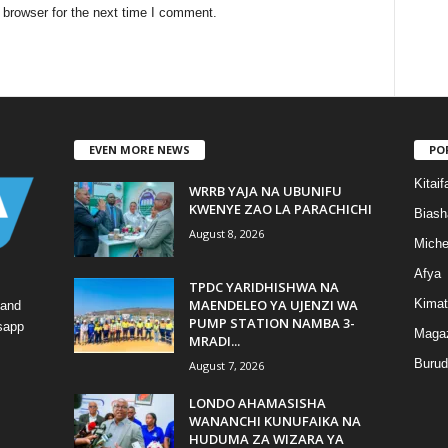
 browser for the next time I comment.
EVEN MORE NEWS
PO
Kitaif
WRRB YAJA NA UBUNIFU
KWENYE ZAO LA PARACHICHI
Biash
August 8, 2026
Mich
Afya
TPDC YARIDHISHWA NA
MAENDELEO YA UJENZI WA
Kimat
 and
PUMP STATION NAMBA 3-
tsapp
Magaz
MRADI...
Burud
August 7, 2026
LONDO AHAMASISHA
WANANCHI KUNUFAIKA NA
HUDUMA ZA WIZARA YA