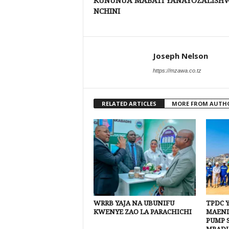
KUNUNUA MABATI YANAYOZALISH
NCHINI
Joseph Nelson
https://mzawa.co.tz
RELATED ARTICLES
MORE FROM AUTH
WRRB YAJA NA UBUNIFU
TPDC 
KWENYE ZAO LA PARACHICHI
MAEND
PUMP 