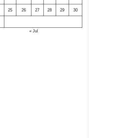
25
26
27
28
29
30
« Jul